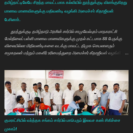
தமிழ்நாட்டிலேயே சிறந்த மாவட்டமாக கல்வியில் தூத்துக்குடி விளங்குகிறது
மாணவ மாணவிகளுக்கு மதிவண்டி வழங்கி அமைச்சா் கீதாஜீவன்
பேசினாா்.
தூத்துக்குடி தமிழ்நாடு அரசின் சார்பில் சாமுவேல்புரம் மாநகராட்சி
மேல்நிலைப் பள்ளி மாணவ மாணவிகளுக்கு முதல் கட்டமாக 88 பேருக்கு
விலையில்லா மிதிவண்டிகளை வடக்கு மாவட்ட திமுக செயலாளரும்
சமூகநலன் மற்றும் மகளிர் உரிமைத்துறை அமைச்சர் கீதாஜீவன் வழங்கி
பேசுகையில் தமிழ்நாடு அரசின் விலையில்லா மிதிவண்டி வழங்கும்
நிகழ்ச்சியில் மாணவர்களாகிய உங்களை சந்திப்பதில் மகிழ்ச்சி. தமிழ்நாடு
கல்வியில் சிறந்து விளங்க வேண்டும் என்பதற்காக முதலமைச்சர்
மு.க.ஸ்டாலின் அதிக முயற்சி எடுத்து கல்வியும். மருத்துவமும் எனது இரு
கண்கள் என முதலமைச்சர் கூறி வருகிறார். எத்தனையோ
மாணவியர்களுக்கு கிடைக்காத வாய்ப்பு உங்களுக்கு கிடைத்திருக்கிறது.
முன்பு 8 ம் வகுப்பு அல்லது 10 ம் வகுப்பிலேயே மாணவியர்களின்
பள்ளிப்படிப்பை நிறுத்தும் நிலையை மாற்றி, பெண் குழந்தைகள் கல்லூரி
வரை படிக்க வேண்டும். அவர்களுக்கு உயர்கல்வி மிக அவசியம் என்பதில்
குமராட்சியில் வர்த்தக சங்கம் சார்பில் மாபெரும் இலவச கண் சிகிச்சை
அதிக முயற்சி எடுத்து வருகிறார்கள். உயர்கல்வி படிக்கின்ற
முகாம்!
மாணவியர்களுக்கு மாதந்தோறும் ரூ.1000 வழங்கும் புதுமைப்பெண்