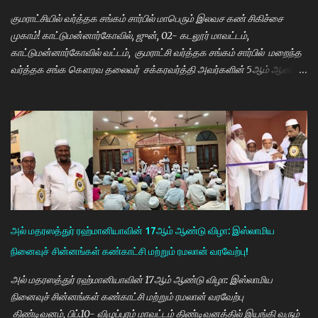
திட்டத்தை செயல்படுத்தி வருகிறார். எதிர்கால தலைவர்களான மாணவர்க...
குமராட்சியில் வர்த்தக சங்கம் சார்பில் மாபெரும் இலவச கண் சிகிச்சை
முகாம்! காட்டுமன்னார்கோவில், ஜுன், 02- கடலூர் மாவட்டம்,
காட்டுமன்னார்கோவில் வட்டம், குமராட்சி வர்த்தக சங்கம் சார்பில் மறைந்த
வர்த்தக சங்க கௌரவ தலைவர் சக்கரவர்த்தி அவர்களின் 5ஆம் ஆண்டு
நினைவு நாளை முன்னிட்டு இலவச கண் சிகிச்சை முகாம் பாண்டிச்சேரி
அரவிந்த் கண் மருத்துவமனை மருத்துவர்கள் தினேஷ், ராணா, ராகேஷ்
ஒருங்கிணைப்பாளர் திருவேங்கடம் மற்றும் செவிலியர்கள் தலைமையில்
நடைபெற்றது. நிகழ்ச்சியில் கண் மருத்துவர் இளையராஜா சிறப்பு
அழைப்பாளராக கலந்து கொண்டு குத்துவிளக்கு ஏற்றி நிகழ்ச்சினை
துவங்கி வைத்தார். நிகழ்ச்சிக்கு குமராட்சி வர்த்தக சங்கத் தலைவர்
கே.ஆர்.ஜி. தமிழ்வாணன் முன்னிலை வகித்தார். நிகழ்ச்சியில் செயலாளர்
மணிவண்ணன், ஒருங்கிணைப்பாளர் அப்துல்பாசித் மற்றும் சங்க
நிர்வாகிகள் குமரவடிவு, துரைசிங்கம், பிரதீப், அப்துல்ரவுப், பார்த்தசாரதி,
அல் மதரஸத்துர் ரஹ்மானியாவின் 17ஆம் ஆண்டு விழா: இஸ்லாமிய
மணிகண்டன், செந்தில்குமார், முஸ்தபா, பிரத...
நினைவுச் சின்னங்கள் கண்காட்சி மற்றும் ரமலான் வரவேற்பு!
அல் மதரஸத்துர் ரஹ்மானியாவின் 17ஆம் ஆண்டு விழா: இஸ்லாமிய
நினைவுச் சின்னங்கள் கண்காட்சி மற்றும் ரமலான் வரவேற்பு
திண்டிவனம், பிப்.10- விழுப்புரம் மாவட்டம் திண்டிவனத்தில் இயங்கி வரும்