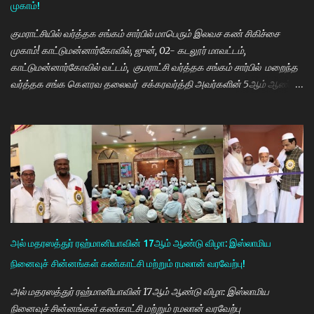
முகாம்!
மாணவியர்களுக்கு மாதந்தோறும் ரூ.1000 வழங்கும் புதுமைப்பெண்
திட்டத்தை செயல்படுத்தி வருகிறார். எதிர்கால தலைவர்களான மாணவர்க...
குமராட்சியில் வர்த்தக சங்கம் சார்பில் மாபெரும் இலவச கண் சிகிச்சை
முகாம்! காட்டுமன்னார்கோவில், ஜுன், 02- கடலூர் மாவட்டம்,
காட்டுமன்னார்கோவில் வட்டம், குமராட்சி வர்த்தக சங்கம் சார்பில் மறைந்த
வர்த்தக சங்க கௌரவ தலைவர் சக்கரவர்த்தி அவர்களின் 5ஆம் ஆண்டு
நினைவு நாளை முன்னிட்டு இலவச கண் சிகிச்சை முகாம் பாண்டிச்சேரி
அரவிந்த் கண் மருத்துவமனை மருத்துவர்கள் தினேஷ், ராணா, ராகேஷ்
ஒருங்கிணைப்பாளர் திருவேங்கடம் மற்றும் செவிலியர்கள் தலைமையில்
நடைபெற்றது. நிகழ்ச்சியில் கண் மருத்துவர் இளையராஜா சிறப்பு
அழைப்பாளராக கலந்து கொண்டு குத்துவிளக்கு ஏற்றி நிகழ்ச்சினை
துவங்கி வைத்தார். நிகழ்ச்சிக்கு குமராட்சி வர்த்தக சங்கத் தலைவர்
கே.ஆர்.ஜி. தமிழ்வாணன் முன்னிலை வகித்தார். நிகழ்ச்சியில் செயலாளர்
மணிவண்ணன், ஒருங்கிணைப்பாளர் அப்துல்பாசித் மற்றும் சங்க
நிர்வாகிகள் குமரவடிவு, துரைசிங்கம், பிரதீப், அப்துல்ரவுப், பார்த்தசாரதி,
அல் மதரஸத்துர் ரஹ்மானியாவின் 17ஆம் ஆண்டு விழா: இஸ்லாமிய
மணிகண்டன், செந்தில்குமார், முஸ்தபா, பிரத...
நினைவுச் சின்னங்கள் கண்காட்சி மற்றும் ரமலான் வரவேற்பு!
அல் மதரஸத்துர் ரஹ்மானியாவின் 17ஆம் ஆண்டு விழா: இஸ்லாமிய
நினைவுச் சின்னங்கள் கண்காட்சி மற்றும் ரமலான் வரவேற்பு