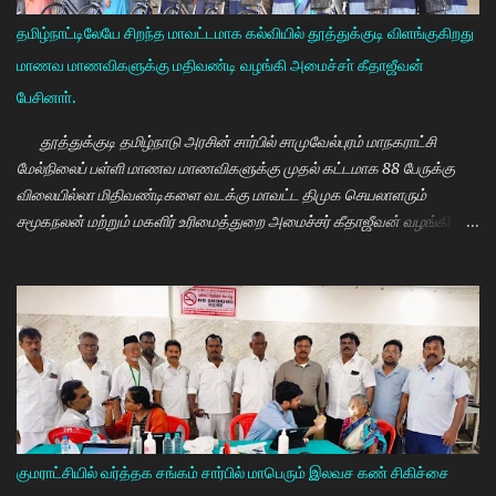
தமிழ்நாட்டிலேயே சிறந்த மாவட்டமாக கல்வியில் தூத்துக்குடி விளங்குகிறது
மாணவ மாணவிகளுக்கு மதிவண்டி வழங்கி அமைச்சா் கீதாஜீவன்
பேசினாா்.
தூத்துக்குடி தமிழ்நாடு அரசின் சார்பில் சாமுவேல்புரம் மாநகராட்சி
மேல்நிலைப் பள்ளி மாணவ மாணவிகளுக்கு முதல் கட்டமாக 88 பேருக்கு
விலையில்லா மிதிவண்டிகளை வடக்கு மாவட்ட திமுக செயலாளரும்
சமூகநலன் மற்றும் மகளிர் உரிமைத்துறை அமைச்சர் கீதாஜீவன் வழங்கி
பேசுகையில் தமிழ்நாடு அரசின் விலையில்லா மிதிவண்டி வழங்கும்
நிகழ்ச்சியில் மாணவர்களாகிய உங்களை சந்திப்பதில் மகிழ்ச்சி. தமிழ்நாடு
கல்வியில் சிறந்து விளங்க வேண்டும் என்பதற்காக முதலமைச்சர்
மு.க.ஸ்டாலின் அதிக முயற்சி எடுத்து கல்வியும். மருத்துவமும் எனது இரு
கண்கள் என முதலமைச்சர் கூறி வருகிறார். எத்தனையோ
மாணவியர்களுக்கு கிடைக்காத வாய்ப்பு உங்களுக்கு கிடைத்திருக்கிறது.
முன்பு 8 ம் வகுப்பு அல்லது 10 ம் வகுப்பிலேயே மாணவியர்களின்
பள்ளிப்படிப்பை நிறுத்தும் நிலையை மாற்றி, பெண் குழந்தைகள் கல்லூரி
வரை படிக்க வேண்டும். அவர்களுக்கு உயர்கல்வி மிக அவசியம் என்பதில்
குமராட்சியில் வர்த்தக சங்கம் சார்பில் மாபெரும் இலவச கண் சிகிச்சை
அதிக முயற்சி எடுத்து வருகிறார்கள். உயர்கல்வி படிக்கின்ற