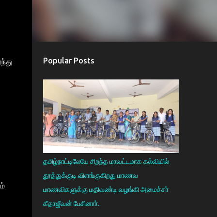
Popular Posts
ந்து
தமிழ்நாட்டிலேயே சிறந்த மாவட்டமாக கல்வியில்
தூத்துக்குடி விளங்குகிறது மாணவ
ம்
மாணவிகளுக்கு மதிவண்டி வழங்கி அமைச்சா்
கீதாஜீவன் பேசினாா்.