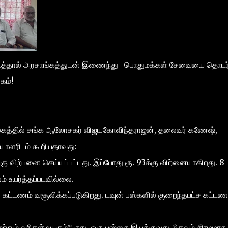
ித்தால் அரசாங்கத்துடன் இணைந்து பொதுமக்கள் சேவையை தொடர்
கம்!
வலகத்தில் சங்க ஆலோசகர் விஜயகோவிந்தராஜன், தலைவர் கணேஷ்,
தியாளரிடம் கூறியதாவது:
்கு விற்பனை செய்யப்பட்டது. இப்போது ரூ. 93க்கு விற்னையாகிறது. 8
் உயர்த்தப்படவில்லை.
கட்டணம் வசூலிக்கப்படுகிறது. டவுன் பஸ்களில் குறைந்தபட்ச கட்டண
ற்றும் வரிகள் உயரும்போது, ஒரு பஸ்சை இயக்குவது மிகவும் சிரமமாக