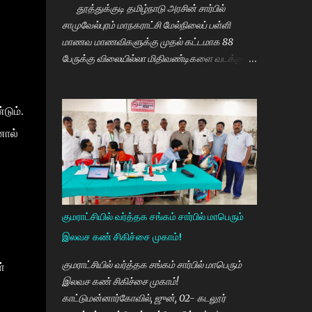
தூத்துக்குடி தமிழ்நாடு அரசின் சார்பில்
சாமுவேல்புரம் மாநகராட்சி மேல்நிலைப் பள்ளி
மாணவ மாணவிகளுக்கு முதல் கட்டமாக 88
பேருக்கு விலையில்லா மிதிவண்டிகளை வடக்கு
மாவட்ட திமுக செயலாளரும் சமூகநலன் மற்றும்
மகளிர் உரிமைத்துறை அமைச்சர் கீதாஜீவன்
வழங்கி பேசுகையில் தமிழ்நாடு அரசின்
டும்.
விலையில்லா மிதிவண்டி வழங்கும் நிகழ்ச்சியில்
னால்
மாணவர்களாகிய உங்களை சந்திப்பதில் மகிழ்ச்சி.
தமிழ்நாடு கல்வியில் சிறந்து விளங்க வேண்டும்
என்பதற்காக முதலமைச்சர் மு.க.ஸ்டாலின் அதிக
முயற்சி எடுத்து கல்வியும். மருத்துவமும் எனது
இரு கண்கள் என முதலமைச்சர் கூறி வருகிறார்.
குமராட்சியில் வர்த்தக சங்கம் சார்பில் மாபெரும்
எத்தனையோ மாணவியர்களுக்கு கிடைக்காத
இலவச கண் சிகிச்சை முகாம்!
வாய்ப்பு உங்களுக்கு கிடைத்திருக்கிறது. முன்பு 8 ம்
வகுப்பு அல்லது 10 ம் வகுப்பிலேயே
குமராட்சியில் வர்த்தக சங்கம் சார்பில் மாபெரும்
்
மாணவியர்களின் பள்ளிப்படிப்பை நிறுத்தும்
இலவச கண் சிகிச்சை முகாம்!
நிலையை மாற்றி, பெண் குழந்தைகள் கல்லூரி
காட்டுமன்னார்கோவில், ஜுன், 02- கடலூர்
வரை படிக்க வேண்டும். அவர்களுக்கு உயர்கல்வி