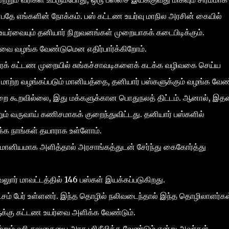
தே எங்களின் நோக்கம். பஸ் கட்டண உயர்வு மாநில அரசின் கையில்
ண உயர்வையும் தனியார் நிறுவனங்கள் முறையாகக் கடைபிடிக்கும்.
வை வழங்க வேண்டுமென எதிர்பார்க்கிறோம்.
்திரக் கட்டண முறையில் சுங்கச்சாவடிகளைக் கடக்க வழிவகை செய்ய
ற்ற வழங்கப்படும் மானியத்தை, தனியார் பஸ்களுக்கும் வழங்க வேண்
ுறை கூறவில்லை, இது மக்களுக்கான பொதுநலத் திட்டம். ஆனால், இத
் வருவாய் கணிசமாகக் குறைந்துவிட்டது. தனியார் பஸ்களில்
க்க நாங்கள் தயாராக உள்ளோம்.
னியமாக அளித்தால் அரசாங்கத்துடன் சேர்ந்து கைகோர்த்து
லுார் மாவட்டத்தில் 146 பஸ்கள் இயக்கப்படுகிறது.
சம் பேர் உள்ளனர். இந்த தொழில் நலிவடைந்தால் இந்த தொழிலாளர்கள
ளுக்கு கட்டண உயர்வை அளிக்க வேண்டும்.
றும் வரி சலுகையை அரசு பரிசீலிக்க வேண்டும் என்று அவர்கள்