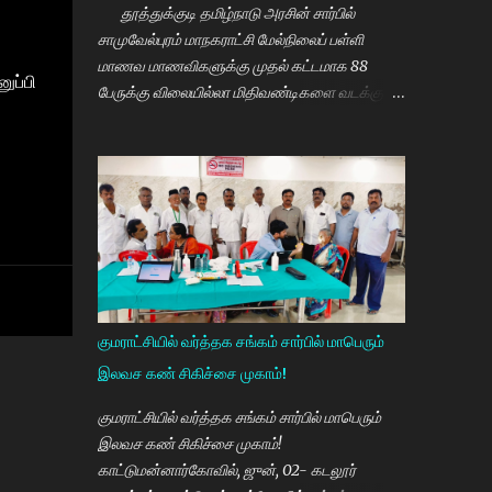
தூத்துக்குடி தமிழ்நாடு அரசின் சார்பில்
சாமுவேல்புரம் மாநகராட்சி மேல்நிலைப் பள்ளி
மாணவ மாணவிகளுக்கு முதல் கட்டமாக 88
ுப்பி
பேருக்கு விலையில்லா மிதிவண்டிகளை வடக்கு
மாவட்ட திமுக செயலாளரும் சமூகநலன் மற்றும்
மகளிர் உரிமைத்துறை அமைச்சர் கீதாஜீவன்
வழங்கி பேசுகையில் தமிழ்நாடு அரசின்
விலையில்லா மிதிவண்டி வழங்கும் நிகழ்ச்சியில்
மாணவர்களாகிய உங்களை சந்திப்பதில் மகிழ்ச்சி.
தமிழ்நாடு கல்வியில் சிறந்து விளங்க வேண்டும்
என்பதற்காக முதலமைச்சர் மு.க.ஸ்டாலின் அதிக
முயற்சி எடுத்து கல்வியும். மருத்துவமும் எனது
இரு கண்கள் என முதலமைச்சர் கூறி வருகிறார்.
குமராட்சியில் வர்த்தக சங்கம் சார்பில் மாபெரும்
எத்தனையோ மாணவியர்களுக்கு கிடைக்காத
இலவச கண் சிகிச்சை முகாம்!
வாய்ப்பு உங்களுக்கு கிடைத்திருக்கிறது. முன்பு 8 ம்
வகுப்பு அல்லது 10 ம் வகுப்பிலேயே
குமராட்சியில் வர்த்தக சங்கம் சார்பில் மாபெரும்
மாணவியர்களின் பள்ளிப்படிப்பை நிறுத்தும்
இலவச கண் சிகிச்சை முகாம்!
நிலையை மாற்றி, பெண் குழந்தைகள் கல்லூரி
காட்டுமன்னார்கோவில், ஜுன், 02- கடலூர்
வரை படிக்க வேண்டும். அவர்களுக்கு உயர்கல்வி