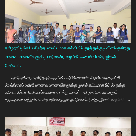
தமிழ்நாட்டிலேயே சிறந்த மாவட்டமாக கல்வியில் தூத்துக்குடி விளங்குகிறது
மாணவ மாணவிகளுக்கு மதிவண்டி வழங்கி அமைச்சா் கீதாஜீவன்
பேசினாா்.
தூத்துக்குடி தமிழ்நாடு அரசின் சார்பில் சாமுவேல்புரம் மாநகராட்சி
மேல்நிலைப் பள்ளி மாணவ மாணவிகளுக்கு முதல் கட்டமாக 88 பேருக்கு
விலையில்லா மிதிவண்டிகளை வடக்கு மாவட்ட திமுக செயலாளரும்
சமூகநலன் மற்றும் மகளிர் உரிமைத்துறை அமைச்சர் கீதாஜீவன் வழங்கி
பேசுகையில் தமிழ்நாடு அரசின் விலையில்லா மிதிவண்டி வழங்கும்
நிகழ்ச்சியில் மாணவர்களாகிய உங்களை சந்திப்பதில் மகிழ்ச்சி. தமிழ்நாடு
கல்வியில் சிறந்து விளங்க வேண்டும் என்பதற்காக முதலமைச்சர்
மு.க.ஸ்டாலின் அதிக முயற்சி எடுத்து கல்வியும். மருத்துவமும் எனது இரு