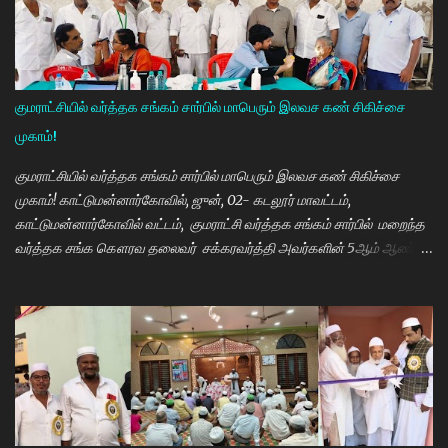
கண்கள் என முதலமைச்சர் கூறி வருகிறார். எத்தனையோ
மாணவியர்களுக்கு கிடைக்காத வாய்ப்பு உங்களுக்கு கிடைத்திருக்கிறது.
முன்பு 8 ம் வகுப்பு அல்லது 10 ம் வகுப்பிலேயே மாணவியர்களின்
பள்ளிப்படிப்பை நிறுத்தும் நிலையை மாற்றி, பெண் குழந்தைகள் கல்லூரி
வரை படிக்க வேண்டும். அவர்களுக்கு உயர்கல்வி மிக அவசியம் என்பதில்
குமராட்சியில் வர்த்தக சங்கம் சார்பில் மாபெரும் இலவச கண் சிகிச்சை
அதிக முயற்சி எடுத்து வருகிறார்கள். உயர்கல்வி படிக்கின்ற
முகாம்!
மாணவியர்களுக்கு மாதந்தோறும் ரூ.1000 வழங்கும் புதுமைப்பெண்
திட்டத்தை செயல்படுத்தி வருகிறார். எதிர்கால தலைவர்களான மாணவர்க...
குமராட்சியில் வர்த்தக சங்கம் சார்பில் மாபெரும் இலவச கண் சிகிச்சை
முகாம்! காட்டுமன்னார்கோவில், ஜுன், 02- கடலூர் மாவட்டம்,
காட்டுமன்னார்கோவில் வட்டம், குமராட்சி வர்த்தக சங்கம் சார்பில் மறைந்த
வர்த்தக சங்க கௌரவ தலைவர் சக்கரவர்த்தி அவர்களின் 5ஆம் ஆண்டு
நினைவு நாளை முன்னிட்டு இலவச கண் சிகிச்சை முகாம் பாண்டிச்சேரி
அரவிந்த் கண் மருத்துவமனை மருத்துவர்கள் தினேஷ், ராணா, ராகேஷ்
ஒருங்கிணைப்பாளர் திருவேங்கடம் மற்றும் செவிலியர்கள் தலைமையில்
நடைபெற்றது. நிகழ்ச்சியில் கண் மருத்துவர் இளையராஜா சிறப்பு
அழைப்பாளராக கலந்து கொண்டு குத்துவிளக்கு ஏற்றி நிகழ்ச்சினை
துவங்கி வைத்தார். நிகழ்ச்சிக்கு குமராட்சி வர்த்தக சங்கத் தலைவர்
கே.ஆர்.ஜி. தமிழ்வாணன் முன்னிலை வகித்தார். நிகழ்ச்சியில் செயலாளர்
மணிவண்ணன், ஒருங்கிணைப்பாளர் அப்துல்பாசித் மற்றும் சங்க