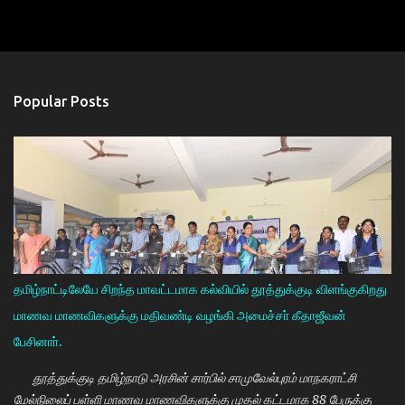
Popular Posts
தமிழ்நாட்டிலேயே சிறந்த மாவட்டமாக கல்வியில் தூத்துக்குடி விளங்குகிறது
மாணவ மாணவிகளுக்கு மதிவண்டி வழங்கி அமைச்சா் கீதாஜீவன்
பேசினாா்.
தூத்துக்குடி தமிழ்நாடு அரசின் சார்பில் சாமுவேல்புரம் மாநகராட்சி
மேல்நிலைப் பள்ளி மாணவ மாணவிகளுக்கு முதல் கட்டமாக 88 பேருக்கு