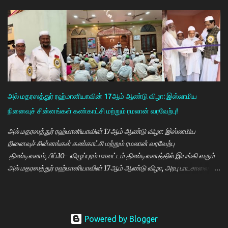
அரவிந்த் கண் மருத்துவமனை மருத்துவர்கள் தினேஷ், ராணா, ராகேஷ்
ஒருங்கிணைப்பாளர் திருவேங்கடம் மற்றும் செவிலியர்கள் தலைமையில்
நடைபெற்றது. நிகழ்ச்சியில் கண் மருத்துவர் இளையராஜா சிறப்பு
அழைப்பாளராக கலந்து கொண்டு குத்துவிளக்கு ஏற்றி நிகழ்ச்சினை
துவங்கி வைத்தார். நிகழ்ச்சிக்கு குமராட்சி வர்த்தக சங்கத் தலைவர்
கே.ஆர்.ஜி. தமிழ்வாணன் முன்னிலை வகித்தார். நிகழ்ச்சியில் செயலாளர்
மணிவண்ணன், ஒருங்கிணைப்பாளர் அப்துல்பாசித் மற்றும் சங்க
நிர்வாகிகள் குமரவடிவு, துரைசிங்கம், பிரதீப், அப்துல்ரவுப், பார்த்தசாரதி,
அல் மதரஸத்துர் ரஹ்மானியாவின் 17ஆம் ஆண்டு விழா: இஸ்லாமிய
மணிகண்டன், செந்தில்குமார், முஸ்தபா, பிரத...
நினைவுச் சின்னங்கள் கண்காட்சி மற்றும் ரமலான் வரவேற்பு!
அல் மதரஸத்துர் ரஹ்மானியாவின் 17ஆம் ஆண்டு விழா: இஸ்லாமிய
நினைவுச் சின்னங்கள் கண்காட்சி மற்றும் ரமலான் வரவேற்பு
திண்டிவனம், பிப்.10- விழுப்புரம் மாவட்டம் திண்டிவனத்தில் இயங்கி வரும்
அல் மதரஸத்துர் ரஹ்மானியாவின் 17ஆம் ஆண்டு விழா, அரபு பாடசாலை
(மக்தப்) மற்றும் மாலை தனிப்பயிற்சியகம் சார்பில் இஸ்லாமிய நினைவுச்
சின்னங்களின் கண்காட்சி மற்றும் ரமலான் வரவேற்பு நிகழ்ச்சி 08.02.2026
அன்று ஞாயிற்றுக்கிழமை மாலை 3.30 மணி முதல் இரவு 9.30 மணி வரை
சிறப்பாக நடைபெற்றது. விழாவிற்கு புது பள்ளிவாசல் தலைமை இமாம்
Powered by Blogger