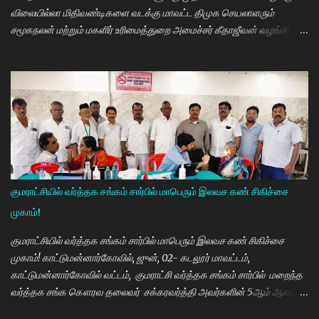
விலையில்லா மிதிவண்டிகளை வடக்கு மாவட்ட திமுக செயலாளரும்
சமூகநலன் மற்றும் மகளிர் உரிமைத்துறை அமைச்சர் கீதாஜீவன் வழங்கி
பேசுகையில் தமிழ்நாடு அரசின் விலையில்லா மிதிவண்டி வழங்கும்
நிகழ்ச்சியில் மாணவர்களாகிய உங்களை சந்திப்பதில் மகிழ்ச்சி. தமிழ்நாடு
கல்வியில் சிறந்து விளங்க வேண்டும் என்பதற்காக முதலமைச்சர்
மு.க.ஸ்டாலின் அதிக முயற்சி எடுத்து கல்வியும். மருத்துவமும் எனது இரு
கண்கள் என முதலமைச்சர் கூறி வருகிறார். எத்தனையோ
மாணவியர்களுக்கு கிடைக்காத வாய்ப்பு உங்களுக்கு கிடைத்திருக்கிறது.
முன்பு 8 ம் வகுப்பு அல்லது 10 ம் வகுப்பிலேயே மாணவியர்களின்
பள்ளிப்படிப்பை நிறுத்தும் நிலையை மாற்றி, பெண் குழந்தைகள் கல்லூரி
வரை படிக்க வேண்டும். அவர்களுக்கு உயர்கல்வி மிக அவசியம் என்பதில்
குமராட்சியில் வர்த்தக சங்கம் சார்பில் மாபெரும் இலவச கண் சிகிச்சை
அதிக முயற்சி எடுத்து வருகிறார்கள். உயர்கல்வி படிக்கின்ற
முகாம்!
மாணவியர்களுக்கு மாதந்தோறும் ரூ.1000 வழங்கும் புதுமைப்பெண்
திட்டத்தை செயல்படுத்தி வருகிறார். எதிர்கால தலைவர்களான மாணவர்க...
குமராட்சியில் வர்த்தக சங்கம் சார்பில் மாபெரும் இலவச கண் சிகிச்சை
முகாம்! காட்டுமன்னார்கோவில், ஜுன், 02- கடலூர் மாவட்டம்,
காட்டுமன்னார்கோவில் வட்டம், குமராட்சி வர்த்தக சங்கம் சார்பில் மறைந்த
வர்த்தக சங்க கௌரவ தலைவர் சக்கரவர்த்தி அவர்களின் 5ஆம் ஆண்டு
நினைவு நாளை முன்னிட்டு இலவச கண் சிகிச்சை முகாம் பாண்டிச்சேரி