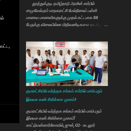
தூத்துக்குடி தமிழ்நாடு அரசின் சார்பில்
சாமுவேல்புரம் மாநகராட்சி மேல்நிலைப் பள்ளி
ல்
மாணவ மாணவிகளுக்கு முதல் கட்டமாக 88
பேருக்கு விலையில்லா மிதிவண்டிகளை வடக்கு
மாவட்ட திமுக செயலாளரும் சமூகநலன் மற்றும்
மகளிர் உரிமைத்துறை அமைச்சர் கீதாஜீவன்
வட்ட,
வழங்கி பேசுகையில் தமிழ்நாடு அரசின்
விலையில்லா மிதிவண்டி வழங்கும் நிகழ்ச்சியில்
மாணவர்களாகிய உங்களை சந்திப்பதில் மகிழ்ச்சி.
தமிழ்நாடு கல்வியில் சிறந்து விளங்க வேண்டும்
என்பதற்காக முதலமைச்சர் மு.க.ஸ்டாலின் அதிக
முயற்சி எடுத்து கல்வியும். மருத்துவமும் எனது
இரு கண்கள் என முதலமைச்சர் கூறி வருகிறார்.
குமராட்சியில் வர்த்தக சங்கம் சார்பில் மாபெரும்
எத்தனையோ மாணவியர்களுக்கு கிடைக்காத
இலவச கண் சிகிச்சை முகாம்!
வாய்ப்பு உங்களுக்கு கிடைத்திருக்கிறது. முன்பு 8 ம்
வகுப்பு அல்லது 10 ம் வகுப்பிலேயே
குமராட்சியில் வர்த்தக சங்கம் சார்பில் மாபெரும்
மாணவியர்களின் பள்ளிப்படிப்பை நிறுத்தும்
இலவச கண் சிகிச்சை முகாம்!
நிலையை மாற்றி, பெண் குழந்தைகள் கல்லூரி
காட்டுமன்னார்கோவில், ஜுன், 02- கடலூர்
வரை படிக்க வேண்டும். அவர்களுக்கு உயர்கல்வி