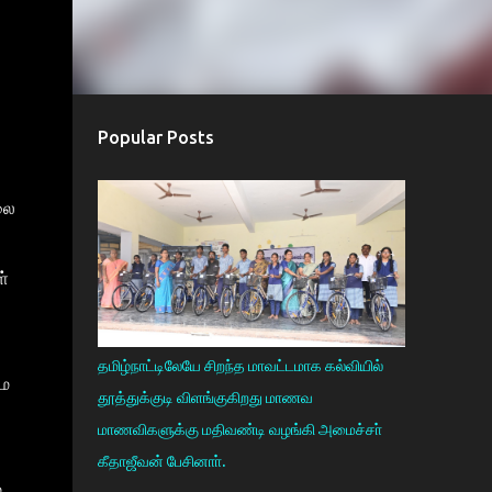
Popular Posts
மலை
ள்
தமிழ்நாட்டிலேயே சிறந்த மாவட்டமாக கல்வியில்
மை
தூத்துக்குடி விளங்குகிறது மாணவ
மாணவிகளுக்கு மதிவண்டி வழங்கி அமைச்சா்
கீதாஜீவன் பேசினாா்.
்