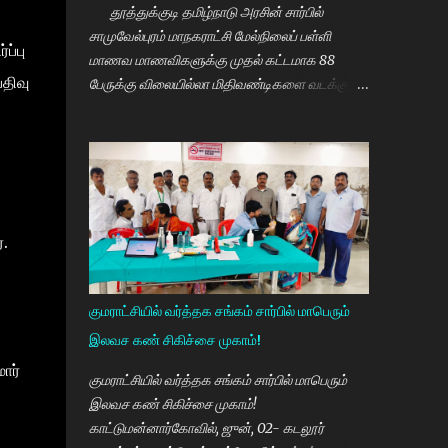
தூத்துக்குடி தமிழ்நாடு அரசின் சார்பில்
சாமுவேல்புரம் மாநகராட்சி மேல்நிலைப் பள்ளி
ப்பு
மாணவ மாணவிகளுக்கு முதல் கட்டமாக 88
பதிவு
பேருக்கு விலையில்லா மிதிவண்டிகளை வடக்கு
மாவட்ட திமுக செயலாளரும் சமூகநலன் மற்றும்
மகளிர் உரிமைத்துறை அமைச்சர் கீதாஜீவன்
வழங்கி பேசுகையில் தமிழ்நாடு அரசின்
விலையில்லா மிதிவண்டி வழங்கும் நிகழ்ச்சியில்
மாணவர்களாகிய உங்களை சந்திப்பதில் மகிழ்ச்சி.
தமிழ்நாடு கல்வியில் சிறந்து விளங்க வேண்டும்
்.
என்பதற்காக முதலமைச்சர் மு.க.ஸ்டாலின் அதிக
முயற்சி எடுத்து கல்வியும். மருத்துவமும் எனது
இரு கண்கள் என முதலமைச்சர் கூறி வருகிறார்.
குமராட்சியில் வர்த்தக சங்கம் சார்பில் மாபெரும்
எத்தனையோ மாணவியர்களுக்கு கிடைக்காத
இலவச கண் சிகிச்சை முகாம்!
வாய்ப்பு உங்களுக்கு கிடைத்திருக்கிறது. முன்பு 8 ம்
ார்
வகுப்பு அல்லது 10 ம் வகுப்பிலேயே
குமராட்சியில் வர்த்தக சங்கம் சார்பில் மாபெரும்
மாணவியர்களின் பள்ளிப்படிப்பை நிறுத்தும்
இலவச கண் சிகிச்சை முகாம்!
நிலையை மாற்றி, பெண் குழந்தைகள் கல்லூரி
காட்டுமன்னார்கோவில், ஜுன், 02- கடலூர்
வரை படிக்க வேண்டும். அவர்களுக்கு உயர்கல்வி