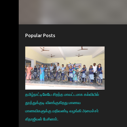
Popular Posts
தமிழ்நாட்டிலேயே சிறந்த மாவட்டமாக கல்வியில்
தூத்துக்குடி விளங்குகிறது மாணவ
மாணவிகளுக்கு மதிவண்டி வழங்கி அமைச்சா்
கீதாஜீவன் பேசினாா்.