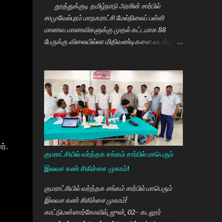
தூத்துக்குடி தமிழ்நாடு அரசின் சார்பில்
சாமுவேல்புரம் மாநகராட்சி மேல்நிலைப் பள்ளி
மாணவ மாணவிகளுக்கு முதல் கட்டமாக 88
பேருக்கு விலையில்லா மிதிவண்டிகளை வடக்கு
மாவட்ட திமுக செயலாளரும் சமூகநலன் மற்றும்
மகளிர் உரிமைத்துறை அமைச்சர் கீதாஜீவன்
வழங்கி பேசுகையில் தமிழ்நாடு அரசின்
விலையில்லா மிதிவண்டி வழங்கும் நிகழ்ச்சியில்
மாணவர்களாகிய உங்களை சந்திப்பதில் மகிழ்ச்சி.
தமிழ்நாடு கல்வியில் சிறந்து விளங்க வேண்டும்
என்பதற்காக முதலமைச்சர் மு.க.ஸ்டாலின் அதிக
முயற்சி எடுத்து கல்வியும். மருத்துவமும் எனது
ர்.
இரு கண்கள் என முதலமைச்சர் கூறி வருகிறார்.
குமராட்சியில் வர்த்தக சங்கம் சார்பில் மாபெரும்
எத்தனையோ மாணவியர்களுக்கு கிடைக்காத
இலவச கண் சிகிச்சை முகாம்!
வாய்ப்பு உங்களுக்கு கிடைத்திருக்கிறது. முன்பு 8 ம்
வகுப்பு அல்லது 10 ம் வகுப்பிலேயே
குமராட்சியில் வர்த்தக சங்கம் சார்பில் மாபெரும்
மாணவியர்களின் பள்ளிப்படிப்பை நிறுத்தும்
இலவச கண் சிகிச்சை முகாம்!
நிலையை மாற்றி, பெண் குழந்தைகள் கல்லூரி
காட்டுமன்னார்கோவில், ஜுன், 02- கடலூர்
வரை படிக்க வேண்டும். அவர்களுக்கு உயர்கல்வி