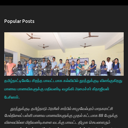
Popular Posts
தமிழ்நாட்டிலேயே சிறந்த மாவட்டமாக கல்வியில் தூத்துக்குடி விளங்குகிறது
மாணவ மாணவிகளுக்கு மதிவண்டி வழங்கி அமைச்சா் கீதாஜீவன்
பேசினாா்.
தூத்துக்குடி தமிழ்நாடு அரசின் சார்பில் சாமுவேல்புரம் மாநகராட்சி
மேல்நிலைப் பள்ளி மாணவ மாணவிகளுக்கு முதல் கட்டமாக 88 பேருக்கு
விலையில்லா மிதிவண்டிகளை வடக்கு மாவட்ட திமுக செயலாளரும்