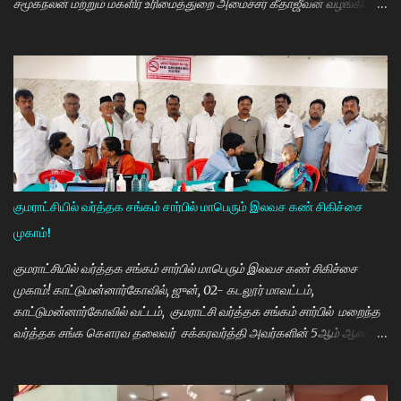
சமூகநலன் மற்றும் மகளிர் உரிமைத்துறை அமைச்சர் கீதாஜீவன் வழங்கி
பேசுகையில் தமிழ்நாடு அரசின் விலையில்லா மிதிவண்டி வழங்கும்
நிகழ்ச்சியில் மாணவர்களாகிய உங்களை சந்திப்பதில் மகிழ்ச்சி. தமிழ்நாடு
கல்வியில் சிறந்து விளங்க வேண்டும் என்பதற்காக முதலமைச்சர்
மு.க.ஸ்டாலின் அதிக முயற்சி எடுத்து கல்வியும். மருத்துவமும் எனது இரு
கண்கள் என முதலமைச்சர் கூறி வருகிறார். எத்தனையோ
மாணவியர்களுக்கு கிடைக்காத வாய்ப்பு உங்களுக்கு கிடைத்திருக்கிறது.
முன்பு 8 ம் வகுப்பு அல்லது 10 ம் வகுப்பிலேயே மாணவியர்களின்
பள்ளிப்படிப்பை நிறுத்தும் நிலையை மாற்றி, பெண் குழந்தைகள் கல்லூரி
வரை படிக்க வேண்டும். அவர்களுக்கு உயர்கல்வி மிக அவசியம் என்பதில்
குமராட்சியில் வர்த்தக சங்கம் சார்பில் மாபெரும் இலவச கண் சிகிச்சை
அதிக முயற்சி எடுத்து வருகிறார்கள். உயர்கல்வி படிக்கின்ற
முகாம்!
மாணவியர்களுக்கு மாதந்தோறும் ரூ.1000 வழங்கும் புதுமைப்பெண்
திட்டத்தை செயல்படுத்தி வருகிறார். எதிர்கால தலைவர்களான மாணவர்க...
குமராட்சியில் வர்த்தக சங்கம் சார்பில் மாபெரும் இலவச கண் சிகிச்சை
முகாம்! காட்டுமன்னார்கோவில், ஜுன், 02- கடலூர் மாவட்டம்,
காட்டுமன்னார்கோவில் வட்டம், குமராட்சி வர்த்தக சங்கம் சார்பில் மறைந்த
வர்த்தக சங்க கௌரவ தலைவர் சக்கரவர்த்தி அவர்களின் 5ஆம் ஆண்டு
நினைவு நாளை முன்னிட்டு இலவச கண் சிகிச்சை முகாம் பாண்டிச்சேரி
அரவிந்த் கண் மருத்துவமனை மருத்துவர்கள் தினேஷ், ராணா, ராகேஷ்
ஒருங்கிணைப்பாளர் திருவேங்கடம் மற்றும் செவிலியர்கள் தலைமையில்