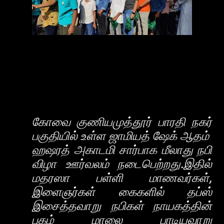
கோவை குணியமுத்தூர் பாரதி நகர்
பகுதியில் உள்ள ஜாமியத் ஷேக் ஆதம்
ஹஷரத் அகாடமி சார்பாக மீலாது நபி
விழா ஊர்வலம் நடைபெற்றது.இதில்
மதரஸா பள்ளி மாணவர்கள்,
இளைஞர்கள் கைகளில் தப்ஸ்
இசைத்தவாறு நபிகள் நாயகத்தின்
புகழ் மாலை பாடியவாறு