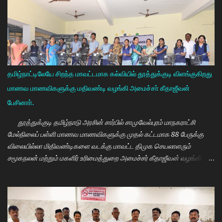
தமிழ்நாட்டிலேயே சிறந்த மாவட்டமாக கல்வியில் தூத்துக்குடி விளங்குகிறது
மாணவ மாணவிகளுக்கு மதிவண்டி வழங்கி அமைச்சா் கீதாஜீவன்
பேசினாா்.
தூத்துக்குடி தமிழ்நாடு அரசின் சார்பில் சாமுவேல்புரம் மாநகராட்சி
மேல்நிலைப் பள்ளி மாணவ மாணவிகளுக்கு முதல் கட்டமாக 88 பேருக்கு
விலையில்லா மிதிவண்டிகளை வடக்கு மாவட்ட திமுக செயலாளரும்
சமூகநலன் மற்றும் மகளிர் உரிமைத்துறை அமைச்சர் கீதாஜீவன் வழங்கி
பேசுகையில் தமிழ்நாடு அரசின் விலையில்லா மிதிவண்டி வழங்கும்
நிகழ்ச்சியில் மாணவர்களாகிய உங்களை சந்திப்பதில் மகிழ்ச்சி. தமிழ்நாடு
கல்வியில் சிறந்து விளங்க வேண்டும் என்பதற்காக முதலமைச்சர்
மு.க.ஸ்டாலின் அதிக முயற்சி எடுத்து கல்வியும். மருத்துவமும் எனது இரு
கண்கள் என முதலமைச்சர் கூறி வருகிறார். எத்தனையோ