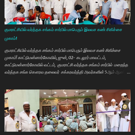
மாணவியர்களுக்கு கிடைக்காத வாய்ப்பு உங்களுக்கு கிடைத்திருக்கிறது.
முன்பு 8 ம் வகுப்பு அல்லது 10 ம் வகுப்பிலேயே மாணவியர்களின்
பள்ளிப்படிப்பை நிறுத்தும் நிலையை மாற்றி, பெண் குழந்தைகள் கல்லூரி
வரை படிக்க வேண்டும். அவர்களுக்கு உயர்கல்வி மிக அவசியம் என்பதில்
குமராட்சியில் வர்த்தக சங்கம் சார்பில் மாபெரும் இலவச கண் சிகிச்சை
அதிக முயற்சி எடுத்து வருகிறார்கள். உயர்கல்வி படிக்கின்ற
முகாம்!
மாணவியர்களுக்கு மாதந்தோறும் ரூ.1000 வழங்கும் புதுமைப்பெண்
திட்டத்தை செயல்படுத்தி வருகிறார். எதிர்கால தலைவர்களான மாணவர்க...
குமராட்சியில் வர்த்தக சங்கம் சார்பில் மாபெரும் இலவச கண் சிகிச்சை
முகாம்! காட்டுமன்னார்கோவில், ஜுன், 02- கடலூர் மாவட்டம்,
காட்டுமன்னார்கோவில் வட்டம், குமராட்சி வர்த்தக சங்கம் சார்பில் மறைந்த
வர்த்தக சங்க கௌரவ தலைவர் சக்கரவர்த்தி அவர்களின் 5ஆம் ஆண்டு
நினைவு நாளை முன்னிட்டு இலவச கண் சிகிச்சை முகாம் பாண்டிச்சேரி
அரவிந்த் கண் மருத்துவமனை மருத்துவர்கள் தினேஷ், ராணா, ராகேஷ்
ஒருங்கிணைப்பாளர் திருவேங்கடம் மற்றும் செவிலியர்கள் தலைமையில்
நடைபெற்றது. நிகழ்ச்சியில் கண் மருத்துவர் இளையராஜா சிறப்பு
அழைப்பாளராக கலந்து கொண்டு குத்துவிளக்கு ஏற்றி நிகழ்ச்சினை
துவங்கி வைத்தார். நிகழ்ச்சிக்கு குமராட்சி வர்த்தக சங்கத் தலைவர்
கே.ஆர்.ஜி. தமிழ்வாணன் முன்னிலை வகித்தார். நிகழ்ச்சியில் செயலாளர்
மணிவண்ணன், ஒருங்கிணைப்பாளர் அப்துல்பாசித் மற்றும் சங்க