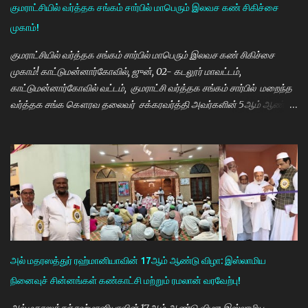
வரை படிக்க வேண்டும். அவர்களுக்கு உயர்கல்வி மிக அவசியம் என்பதில்
குமராட்சியில் வர்த்தக சங்கம் சார்பில் மாபெரும் இலவச கண் சிகிச்சை
அதிக முயற்சி எடுத்து வருகிறார்கள். உயர்கல்வி படிக்கின்ற
முகாம்!
மாணவியர்களுக்கு மாதந்தோறும் ரூ.1000 வழங்கும் புதுமைப்பெண்
திட்டத்தை செயல்படுத்தி வருகிறார். எதிர்கால தலைவர்களான மாணவர்க...
குமராட்சியில் வர்த்தக சங்கம் சார்பில் மாபெரும் இலவச கண் சிகிச்சை
முகாம்! காட்டுமன்னார்கோவில், ஜுன், 02- கடலூர் மாவட்டம்,
காட்டுமன்னார்கோவில் வட்டம், குமராட்சி வர்த்தக சங்கம் சார்பில் மறைந்த
வர்த்தக சங்க கௌரவ தலைவர் சக்கரவர்த்தி அவர்களின் 5ஆம் ஆண்டு
நினைவு நாளை முன்னிட்டு இலவச கண் சிகிச்சை முகாம் பாண்டிச்சேரி
அரவிந்த் கண் மருத்துவமனை மருத்துவர்கள் தினேஷ், ராணா, ராகேஷ்
ஒருங்கிணைப்பாளர் திருவேங்கடம் மற்றும் செவிலியர்கள் தலைமையில்
நடைபெற்றது. நிகழ்ச்சியில் கண் மருத்துவர் இளையராஜா சிறப்பு
அழைப்பாளராக கலந்து கொண்டு குத்துவிளக்கு ஏற்றி நிகழ்ச்சினை
துவங்கி வைத்தார். நிகழ்ச்சிக்கு குமராட்சி வர்த்தக சங்கத் தலைவர்
கே.ஆர்.ஜி. தமிழ்வாணன் முன்னிலை வகித்தார். நிகழ்ச்சியில் செயலாளர்
மணிவண்ணன், ஒருங்கிணைப்பாளர் அப்துல்பாசித் மற்றும் சங்க
நிர்வாகிகள் குமரவடிவு, துரைசிங்கம், பிரதீப், அப்துல்ரவுப், பார்த்தசாரதி,
அல் மதரஸத்துர் ரஹ்மானியாவின் 17ஆம் ஆண்டு விழா: இஸ்லாமிய
மணிகண்டன், செந்தில்குமார், முஸ்தபா, பிரத...
நினைவுச் சின்னங்கள் கண்காட்சி மற்றும் ரமலான் வரவேற்பு!