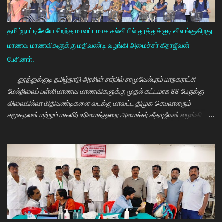
தமிழ்நாட்டிலேயே சிறந்த மாவட்டமாக கல்வியில் தூத்துக்குடி விளங்குகிறது
மாணவ மாணவிகளுக்கு மதிவண்டி வழங்கி அமைச்சா் கீதாஜீவன்
பேசினாா்.
தூத்துக்குடி தமிழ்நாடு அரசின் சார்பில் சாமுவேல்புரம் மாநகராட்சி
மேல்நிலைப் பள்ளி மாணவ மாணவிகளுக்கு முதல் கட்டமாக 88 பேருக்கு
விலையில்லா மிதிவண்டிகளை வடக்கு மாவட்ட திமுக செயலாளரும்
சமூகநலன் மற்றும் மகளிர் உரிமைத்துறை அமைச்சர் கீதாஜீவன் வழங்கி
பேசுகையில் தமிழ்நாடு அரசின் விலையில்லா மிதிவண்டி வழங்கும்
நிகழ்ச்சியில் மாணவர்களாகிய உங்களை சந்திப்பதில் மகிழ்ச்சி. தமிழ்நாடு
கல்வியில் சிறந்து விளங்க வேண்டும் என்பதற்காக முதலமைச்சர்
மு.க.ஸ்டாலின் அதிக முயற்சி எடுத்து கல்வியும். மருத்துவமும் எனது இரு
கண்கள் என முதலமைச்சர் கூறி வருகிறார். எத்தனையோ
மாணவியர்களுக்கு கிடைக்காத வாய்ப்பு உங்களுக்கு கிடைத்திருக்கிறது.
முன்பு 8 ம் வகுப்பு அல்லது 10 ம் வகுப்பிலேயே மாணவியர்களின்
பள்ளிப்படிப்பை நிறுத்தும் நிலையை மாற்றி, பெண் குழந்தைகள் கல்லூரி