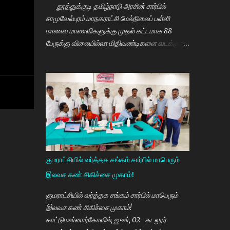
தூத்துக்குடி தமிழ்நாடு அரசின் சார்பில்
சாமுவேல்புரம் மாநகராட்சி மேல்நிலைப் பள்ளி
மாணவ மாணவிகளுக்கு முதல் கட்டமாக 88
பேருக்கு விலையில்லா மிதிவண்டிகளை வடக்கு
மாவட்ட திமுக செயலாளரும் சமூகநலன் மற்றும்
மகளிர் உரிமைத்துறை அமைச்சர் கீதாஜீவன்
வழங்கி பேசுகையில் தமிழ்நாடு அரசின்
விலையில்லா மிதிவண்டி வழங்கும் நிகழ்ச்சியில்
மாணவர்களாகிய உங்களை சந்திப்பதில் மகிழ்ச்சி.
தமிழ்நாடு கல்வியில் சிறந்து விளங்க வேண்டும்
என்பதற்காக முதலமைச்சர் மு.க.ஸ்டாலின் அதிக
முயற்சி எடுத்து கல்வியும். மருத்துவமும் எனது
இரு கண்கள் என முதலமைச்சர் கூறி வருகிறார்.
குமராட்சியில் வர்த்தக சங்கம் சார்பில் மாபெரும்
எத்தனையோ மாணவியர்களுக்கு கிடைக்காத
இலவச கண் சிகிச்சை முகாம்!
வாய்ப்பு உங்களுக்கு கிடைத்திருக்கிறது. முன்பு 8 ம்
வகுப்பு அல்லது 10 ம் வகுப்பிலேயே
குமராட்சியில் வர்த்தக சங்கம் சார்பில் மாபெரும்
மாணவியர்களின் பள்ளிப்படிப்பை நிறுத்தும்
இலவச கண் சிகிச்சை முகாம்!
நிலையை மாற்றி, பெண் குழந்தைகள் கல்லூரி
காட்டுமன்னார்கோவில், ஜுன், 02- கடலூர்
வரை படிக்க வேண்டும். அவர்களுக்கு உயர்கல்வி