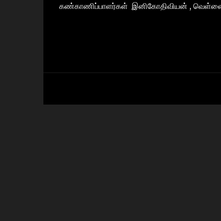
கண்காணிப்பாளர்கள் இனிகோதிவியன் , வெள்ளைச்