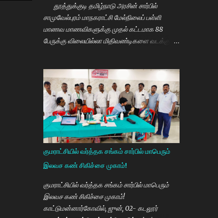
தூத்துக்குடி தமிழ்நாடு அரசின் சார்பில்
சாமுவேல்புரம் மாநகராட்சி மேல்நிலைப் பள்ளி
மாணவ மாணவிகளுக்கு முதல் கட்டமாக 88
பேருக்கு விலையில்லா மிதிவண்டிகளை வடக்கு
மாவட்ட திமுக செயலாளரும் சமூகநலன் மற்றும்
மகளிர் உரிமைத்துறை அமைச்சர் கீதாஜீவன்
வழங்கி பேசுகையில் தமிழ்நாடு அரசின்
விலையில்லா மிதிவண்டி வழங்கும் நிகழ்ச்சியில்
மாணவர்களாகிய உங்களை சந்திப்பதில் மகிழ்ச்சி.
தமிழ்நாடு கல்வியில் சிறந்து விளங்க வேண்டும்
என்பதற்காக முதலமைச்சர் மு.க.ஸ்டாலின் அதிக
முயற்சி எடுத்து கல்வியும். மருத்துவமும் எனது
இரு கண்கள் என முதலமைச்சர் கூறி வருகிறார்.
குமராட்சியில் வர்த்தக சங்கம் சார்பில் மாபெரும்
எத்தனையோ மாணவியர்களுக்கு கிடைக்காத
இலவச கண் சிகிச்சை முகாம்!
வாய்ப்பு உங்களுக்கு கிடைத்திருக்கிறது. முன்பு 8 ம்
வகுப்பு அல்லது 10 ம் வகுப்பிலேயே
குமராட்சியில் வர்த்தக சங்கம் சார்பில் மாபெரும்
மாணவியர்களின் பள்ளிப்படிப்பை நிறுத்தும்
இலவச கண் சிகிச்சை முகாம்!
நிலையை மாற்றி, பெண் குழந்தைகள் கல்லூரி
காட்டுமன்னார்கோவில், ஜுன், 02- கடலூர்
வரை படிக்க வேண்டும். அவர்களுக்கு உயர்கல்வி