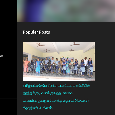
Popular Posts
லை
தமிழ்நாட்டிலேயே சிறந்த மாவட்டமாக கல்வியில்
தூத்துக்குடி விளங்குகிறது மாணவ
மாணவிகளுக்கு மதிவண்டி வழங்கி அமைச்சா்
கீதாஜீவன் பேசினாா்.