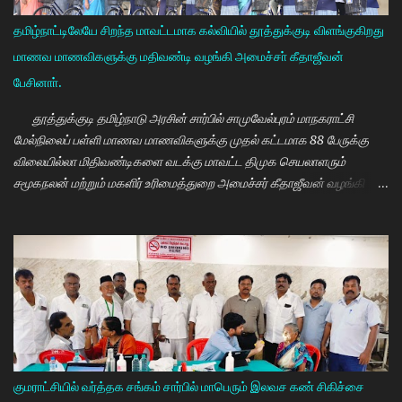
தமிழ்நாட்டிலேயே சிறந்த மாவட்டமாக கல்வியில் தூத்துக்குடி விளங்குகிறது
மாணவ மாணவிகளுக்கு மதிவண்டி வழங்கி அமைச்சா் கீதாஜீவன்
பேசினாா்.
தூத்துக்குடி தமிழ்நாடு அரசின் சார்பில் சாமுவேல்புரம் மாநகராட்சி
மேல்நிலைப் பள்ளி மாணவ மாணவிகளுக்கு முதல் கட்டமாக 88 பேருக்கு
விலையில்லா மிதிவண்டிகளை வடக்கு மாவட்ட திமுக செயலாளரும்
சமூகநலன் மற்றும் மகளிர் உரிமைத்துறை அமைச்சர் கீதாஜீவன் வழங்கி
பேசுகையில் தமிழ்நாடு அரசின் விலையில்லா மிதிவண்டி வழங்கும்
நிகழ்ச்சியில் மாணவர்களாகிய உங்களை சந்திப்பதில் மகிழ்ச்சி. தமிழ்நாடு
கல்வியில் சிறந்து விளங்க வேண்டும் என்பதற்காக முதலமைச்சர்
மு.க.ஸ்டாலின் அதிக முயற்சி எடுத்து கல்வியும். மருத்துவமும் எனது இரு
கண்கள் என முதலமைச்சர் கூறி வருகிறார். எத்தனையோ
மாணவியர்களுக்கு கிடைக்காத வாய்ப்பு உங்களுக்கு கிடைத்திருக்கிறது.
முன்பு 8 ம் வகுப்பு அல்லது 10 ம் வகுப்பிலேயே மாணவியர்களின்
பள்ளிப்படிப்பை நிறுத்தும் நிலையை மாற்றி, பெண் குழந்தைகள் கல்லூரி
வரை படிக்க வேண்டும். அவர்களுக்கு உயர்கல்வி மிக அவசியம் என்பதில்
குமராட்சியில் வர்த்தக சங்கம் சார்பில் மாபெரும் இலவச கண் சிகிச்சை
அதிக முயற்சி எடுத்து வருகிறார்கள். உயர்கல்வி படிக்கின்ற