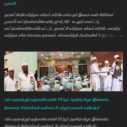
முகாம்!
மாணவியர்களுக்கு மாதந்தோறும் ரூ.1000 வழங்கும் புதுமைப்பெண்
திட்டத்தை செயல்படுத்தி வருகிறார். எதிர்கால தலைவர்களான மாணவர்க...
குமராட்சியில் வர்த்தக சங்கம் சார்பில் மாபெரும் இலவச கண் சிகிச்சை
முகாம்! காட்டுமன்னார்கோவில், ஜுன், 02- கடலூர் மாவட்டம்,
காட்டுமன்னார்கோவில் வட்டம், குமராட்சி வர்த்தக சங்கம் சார்பில் மறைந்த
வர்த்தக சங்க கௌரவ தலைவர் சக்கரவர்த்தி அவர்களின் 5ஆம் ஆண்டு
நினைவு நாளை முன்னிட்டு இலவச கண் சிகிச்சை முகாம் பாண்டிச்சேரி
அரவிந்த் கண் மருத்துவமனை மருத்துவர்கள் தினேஷ், ராணா, ராகேஷ்
ஒருங்கிணைப்பாளர் திருவேங்கடம் மற்றும் செவிலியர்கள் தலைமையில்
நடைபெற்றது. நிகழ்ச்சியில் கண் மருத்துவர் இளையராஜா சிறப்பு
அழைப்பாளராக கலந்து கொண்டு குத்துவிளக்கு ஏற்றி நிகழ்ச்சினை
துவங்கி வைத்தார். நிகழ்ச்சிக்கு குமராட்சி வர்த்தக சங்கத் தலைவர்
கே.ஆர்.ஜி. தமிழ்வாணன் முன்னிலை வகித்தார். நிகழ்ச்சியில் செயலாளர்
மணிவண்ணன், ஒருங்கிணைப்பாளர் அப்துல்பாசித் மற்றும் சங்க
நிர்வாகிகள் குமரவடிவு, துரைசிங்கம், பிரதீப், அப்துல்ரவுப், பார்த்தசாரதி,
அல் மதரஸத்துர் ரஹ்மானியாவின் 17ஆம் ஆண்டு விழா: இஸ்லாமிய
மணிகண்டன், செந்தில்குமார், முஸ்தபா, பிரத...
நினைவுச் சின்னங்கள் கண்காட்சி மற்றும் ரமலான் வரவேற்பு!
அல் மதரஸத்துர் ரஹ்மானியாவின் 17ஆம் ஆண்டு விழா: இஸ்லாமிய
நினைவுச் சின்னங்கள் கண்காட்சி மற்றும் ரமலான் வரவேற்பு