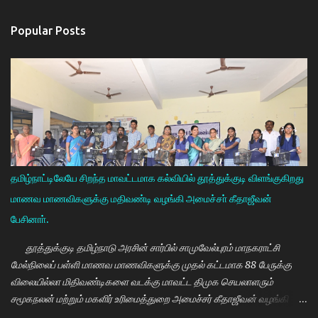
Popular Posts
தமிழ்நாட்டிலேயே சிறந்த மாவட்டமாக கல்வியில் தூத்துக்குடி விளங்குகிறது
மாணவ மாணவிகளுக்கு மதிவண்டி வழங்கி அமைச்சா் கீதாஜீவன்
பேசினாா்.
தூத்துக்குடி தமிழ்நாடு அரசின் சார்பில் சாமுவேல்புரம் மாநகராட்சி
மேல்நிலைப் பள்ளி மாணவ மாணவிகளுக்கு முதல் கட்டமாக 88 பேருக்கு
விலையில்லா மிதிவண்டிகளை வடக்கு மாவட்ட திமுக செயலாளரும்
சமூகநலன் மற்றும் மகளிர் உரிமைத்துறை அமைச்சர் கீதாஜீவன் வழங்கி
பேசுகையில் தமிழ்நாடு அரசின் விலையில்லா மிதிவண்டி வழங்கும்