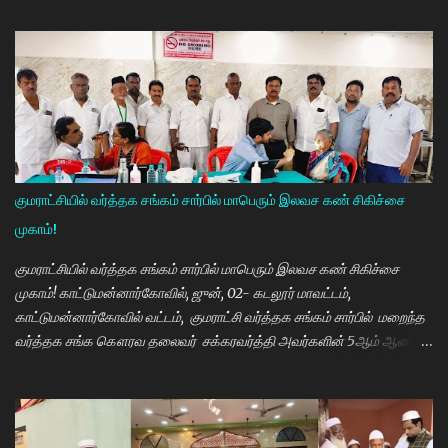
நிகழ்ச்சியில் மாணவர்களாகிய உங்களை சந்திப்பதில் மகிழ்ச்சி. தமிழ்நாடு
கல்வியில் சிறந்து விளங்க வேண்டும் என்பதற்காக முதலமைச்சர்
மு.க.ஸ்டாலின் அதிக முயற்சி எடுத்து கல்வியும். மருத்துவமும் எனது இரு
கண்கள் என முதலமைச்சர் கூறி வருகிறார். எத்தனையோ
மாணவியர்களுக்கு கிடைக்காத வாய்ப்பு உங்களுக்கு கிடைத்திருக்கிறது.
முன்பு 8 ம் வகுப்பு அல்லது 10 ம் வகுப்பிலேயே மாணவியர்களின்
பள்ளிப்படிப்பை நிறுத்தும் நிலையை மாற்றி, பெண் குழந்தைகள் கல்லூரி
வரை படிக்க வேண்டும். அவர்களுக்கு உயர்கல்வி மிக அவசியம் என்பதில்
குமராட்சியில் வர்த்தக சங்கம் சார்பில் மாபெரும் இலவச கண் சிகிச்சை
அதிக முயற்சி எடுத்து வருகிறார்கள். உயர்கல்வி படிக்கின்ற
முகாம்!
மாணவியர்களுக்கு மாதந்தோறும் ரூ.1000 வழங்கும் புதுமைப்பெண்
திட்டத்தை செயல்படுத்தி வருகிறார். எதிர்கால தலைவர்களான மாணவர்க...
குமராட்சியில் வர்த்தக சங்கம் சார்பில் மாபெரும் இலவச கண் சிகிச்சை
முகாம்! காட்டுமன்னார்கோவில், ஜுன், 02- கடலூர் மாவட்டம்,
காட்டுமன்னார்கோவில் வட்டம், குமராட்சி வர்த்தக சங்கம் சார்பில் மறைந்த
வர்த்தக சங்க கௌரவ தலைவர் சக்கரவர்த்தி அவர்களின் 5ஆம் ஆண்டு
நினைவு நாளை முன்னிட்டு இலவச கண் சிகிச்சை முகாம் பாண்டிச்சேரி
அரவிந்த் கண் மருத்துவமனை மருத்துவர்கள் தினேஷ், ராணா, ராகேஷ்
ஒருங்கிணைப்பாளர் திருவேங்கடம் மற்றும் செவிலியர்கள் தலைமையில்
நடைபெற்றது. நிகழ்ச்சியில் கண் மருத்துவர் இளையராஜா சிறப்பு