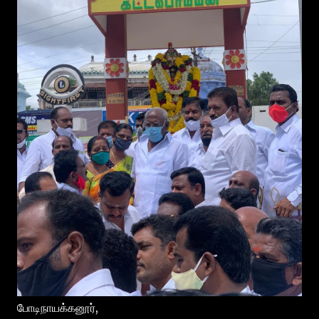
போடிநாயக்கனூர்,