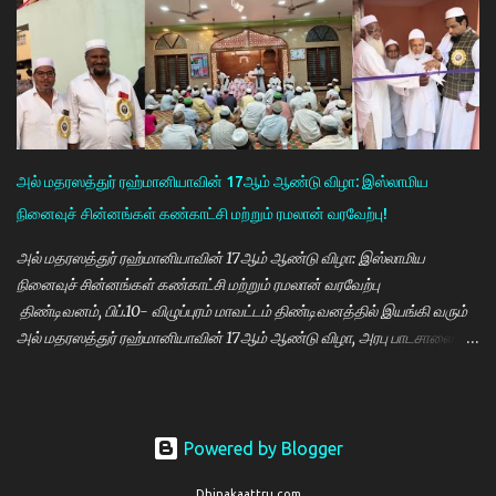
ஒருங்கிணைப்பாளர் திருவேங்கடம் மற்றும் செவிலியர்கள் தலைமையில்
நடைபெற்றது. நிகழ்ச்சியில் கண் மருத்துவர் இளையராஜா சிறப்பு
அழைப்பாளராக கலந்து கொண்டு குத்துவிளக்கு ஏற்றி நிகழ்ச்சினை
துவங்கி வைத்தார். நிகழ்ச்சிக்கு குமராட்சி வர்த்தக சங்கத் தலைவர்
கே.ஆர்.ஜி. தமிழ்வாணன் முன்னிலை வகித்தார். நிகழ்ச்சியில் செயலாளர்
மணிவண்ணன், ஒருங்கிணைப்பாளர் அப்துல்பாசித் மற்றும் சங்க
நிர்வாகிகள் குமரவடிவு, துரைசிங்கம், பிரதீப், அப்துல்ரவுப், பார்த்தசாரதி,
அல் மதரஸத்துர் ரஹ்மானியாவின் 17ஆம் ஆண்டு விழா: இஸ்லாமிய
மணிகண்டன், செந்தில்குமார், முஸ்தபா, பிரத...
நினைவுச் சின்னங்கள் கண்காட்சி மற்றும் ரமலான் வரவேற்பு!
அல் மதரஸத்துர் ரஹ்மானியாவின் 17ஆம் ஆண்டு விழா: இஸ்லாமிய
நினைவுச் சின்னங்கள் கண்காட்சி மற்றும் ரமலான் வரவேற்பு
திண்டிவனம், பிப்.10- விழுப்புரம் மாவட்டம் திண்டிவனத்தில் இயங்கி வரும்
அல் மதரஸத்துர் ரஹ்மானியாவின் 17ஆம் ஆண்டு விழா, அரபு பாடசாலை
(மக்தப்) மற்றும் மாலை தனிப்பயிற்சியகம் சார்பில் இஸ்லாமிய நினைவுச்
சின்னங்களின் கண்காட்சி மற்றும் ரமலான் வரவேற்பு நிகழ்ச்சி 08.02.2026
அன்று ஞாயிற்றுக்கிழமை மாலை 3.30 மணி முதல் இரவு 9.30 மணி வரை
சிறப்பாக நடைபெற்றது. விழாவிற்கு புது பள்ளிவாசல் தலைமை இமாம்
Powered by Blogger
மௌலானா மௌலவி எஸ்.ஏ. ஷேக் தாவூத் தலைமையேற்று நடத்தினார்.
Dhinakaattru.com