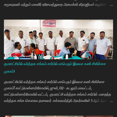
சமூகநலன் மற்றும் மகளிர் உரிமைத்துறை அமைச்சர் கீதாஜீவன் வழங்கி
பேசுகையில் தமிழ்நாடு அரசின் விலையில்லா மிதிவண்டி வழங்கும்
நிகழ்ச்சியில் மாணவர்களாகிய உங்களை சந்திப்பதில் மகிழ்ச்சி. தமிழ்நாடு
கல்வியில் சிறந்து விளங்க வேண்டும் என்பதற்காக முதலமைச்சர்
மு.க.ஸ்டாலின் அதிக முயற்சி எடுத்து கல்வியும். மருத்துவமும் எனது இரு
கண்கள் என முதலமைச்சர் கூறி வருகிறார். எத்தனையோ
மாணவியர்களுக்கு கிடைக்காத வாய்ப்பு உங்களுக்கு கிடைத்திருக்கிறது.
முன்பு 8 ம் வகுப்பு அல்லது 10 ம் வகுப்பிலேயே மாணவியர்களின்
பள்ளிப்படிப்பை நிறுத்தும் நிலையை மாற்றி, பெண் குழந்தைகள் கல்லூரி
வரை படிக்க வேண்டும். அவர்களுக்கு உயர்கல்வி மிக அவசியம் என்பதில்
குமராட்சியில் வர்த்தக சங்கம் சார்பில் மாபெரும் இலவச கண் சிகிச்சை
அதிக முயற்சி எடுத்து வருகிறார்கள். உயர்கல்வி படிக்கின்ற
முகாம்!
மாணவியர்களுக்கு மாதந்தோறும் ரூ.1000 வழங்கும் புதுமைப்பெண்
திட்டத்தை செயல்படுத்தி வருகிறார். எதிர்கால தலைவர்களான மாணவர்க...
குமராட்சியில் வர்த்தக சங்கம் சார்பில் மாபெரும் இலவச கண் சிகிச்சை
முகாம்! காட்டுமன்னார்கோவில், ஜுன், 02- கடலூர் மாவட்டம்,
காட்டுமன்னார்கோவில் வட்டம், குமராட்சி வர்த்தக சங்கம் சார்பில் மறைந்த
வர்த்தக சங்க கௌரவ தலைவர் சக்கரவர்த்தி அவர்களின் 5ஆம் ஆண்டு
நினைவு நாளை முன்னிட்டு இலவச கண் சிகிச்சை முகாம் பாண்டிச்சேரி
அரவிந்த் கண் மருத்துவமனை மருத்துவர்கள் தினேஷ், ராணா, ராகேஷ்