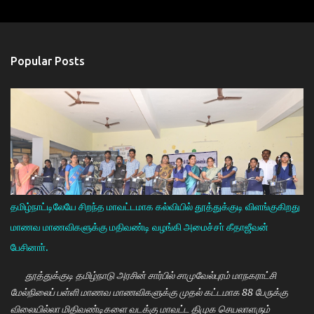
Popular Posts
தமிழ்நாட்டிலேயே சிறந்த மாவட்டமாக கல்வியில் தூத்துக்குடி விளங்குகிறது
மாணவ மாணவிகளுக்கு மதிவண்டி வழங்கி அமைச்சா் கீதாஜீவன்
பேசினாா்.
தூத்துக்குடி தமிழ்நாடு அரசின் சார்பில் சாமுவேல்புரம் மாநகராட்சி
மேல்நிலைப் பள்ளி மாணவ மாணவிகளுக்கு முதல் கட்டமாக 88 பேருக்கு
விலையில்லா மிதிவண்டிகளை வடக்கு மாவட்ட திமுக செயலாளரும்