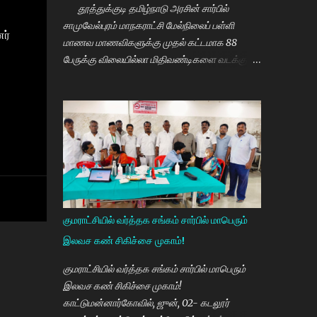
தூத்துக்குடி தமிழ்நாடு அரசின் சார்பில்
சாமுவேல்புரம் மாநகராட்சி மேல்நிலைப் பள்ளி
ர்
மாணவ மாணவிகளுக்கு முதல் கட்டமாக 88
பேருக்கு விலையில்லா மிதிவண்டிகளை வடக்கு
மாவட்ட திமுக செயலாளரும் சமூகநலன் மற்றும்
மகளிர் உரிமைத்துறை அமைச்சர் கீதாஜீவன்
வழங்கி பேசுகையில் தமிழ்நாடு அரசின்
விலையில்லா மிதிவண்டி வழங்கும் நிகழ்ச்சியில்
மாணவர்களாகிய உங்களை சந்திப்பதில் மகிழ்ச்சி.
தமிழ்நாடு கல்வியில் சிறந்து விளங்க வேண்டும்
என்பதற்காக முதலமைச்சர் மு.க.ஸ்டாலின் அதிக
முயற்சி எடுத்து கல்வியும். மருத்துவமும் எனது
இரு கண்கள் என முதலமைச்சர் கூறி வருகிறார்.
குமராட்சியில் வர்த்தக சங்கம் சார்பில் மாபெரும்
எத்தனையோ மாணவியர்களுக்கு கிடைக்காத
இலவச கண் சிகிச்சை முகாம்!
வாய்ப்பு உங்களுக்கு கிடைத்திருக்கிறது. முன்பு 8 ம்
வகுப்பு அல்லது 10 ம் வகுப்பிலேயே
குமராட்சியில் வர்த்தக சங்கம் சார்பில் மாபெரும்
மாணவியர்களின் பள்ளிப்படிப்பை நிறுத்தும்
இலவச கண் சிகிச்சை முகாம்!
நிலையை மாற்றி, பெண் குழந்தைகள் கல்லூரி
காட்டுமன்னார்கோவில், ஜுன், 02- கடலூர்
வரை படிக்க வேண்டும். அவர்களுக்கு உயர்கல்வி