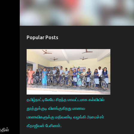
Popular Posts
தமிழ்நாட்டிலேயே சிறந்த மாவட்டமாக கல்வியில்
தூத்துக்குடி விளங்குகிறது மாணவ
மாணவிகளுக்கு மதிவண்டி வழங்கி அமைச்சா்
கீதாஜீவன் பேசினாா்.
்தில்