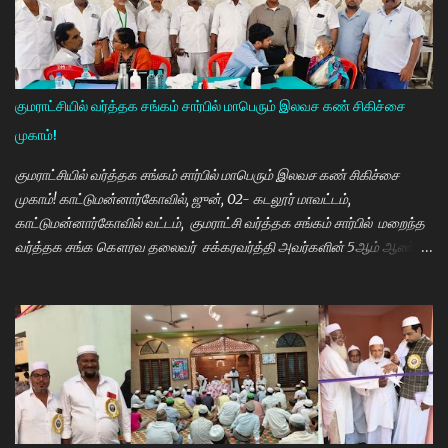
மாணவியர்களுக்கு கிடைக்காத வாய்ப்பு உங்களுக்கு கிடைத்திருக்கிறது.
முன்பு 8 ம் வகுப்பு அல்லது 10 ம் வகுப்பிலேயே மாணவியர்களின்
பள்ளிப்படிப்பை நிறுத்தும் நிலையை மாற்றி, பெண் குழந்தைகள் கல்லூரி
வரை படிக்க வேண்டும். அவர்களுக்கு உயர்கல்வி மிக அவசியம் என்பதில்
குமராட்சியில் வர்த்தக சங்கம் சார்பில் மாபெரும் இலவச கண் சிகிச்சை
அதிக முயற்சி எடுத்து வருகிறார்கள். உயர்கல்வி படிக்கின்ற
முகாம்!
மாணவியர்களுக்கு மாதந்தோறும் ரூ.1000 வழங்கும் புதுமைப்பெண்
திட்டத்தை செயல்படுத்தி வருகிறார். எதிர்கால தலைவர்களான மாணவர்க...
குமராட்சியில் வர்த்தக சங்கம் சார்பில் மாபெரும் இலவச கண் சிகிச்சை
முகாம்! காட்டுமன்னார்கோவில், ஜுன், 02- கடலூர் மாவட்டம்,
காட்டுமன்னார்கோவில் வட்டம், குமராட்சி வர்த்தக சங்கம் சார்பில் மறைந்த
வர்த்தக சங்க கௌரவ தலைவர் சக்கரவர்த்தி அவர்களின் 5ஆம் ஆண்டு
நினைவு நாளை முன்னிட்டு இலவச கண் சிகிச்சை முகாம் பாண்டிச்சேரி
அரவிந்த் கண் மருத்துவமனை மருத்துவர்கள் தினேஷ், ராணா, ராகேஷ்
ஒருங்கிணைப்பாளர் திருவேங்கடம் மற்றும் செவிலியர்கள் தலைமையில்
நடைபெற்றது. நிகழ்ச்சியில் கண் மருத்துவர் இளையராஜா சிறப்பு
அழைப்பாளராக கலந்து கொண்டு குத்துவிளக்கு ஏற்றி நிகழ்ச்சினை
துவங்கி வைத்தார். நிகழ்ச்சிக்கு குமராட்சி வர்த்தக சங்கத் தலைவர்
கே.ஆர்.ஜி. தமிழ்வாணன் முன்னிலை வகித்தார். நிகழ்ச்சியில் செயலாளர்
மணிவண்ணன், ஒருங்கிணைப்பாளர் அப்துல்பாசித் மற்றும் சங்க