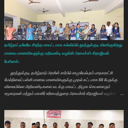
தமிழ்நாட்டிலேயே சிறந்த மாவட்டமாக கல்வியில் தூத்துக்குடி விளங்குகிறது
மாணவ மாணவிகளுக்கு மதிவண்டி வழங்கி அமைச்சா் கீதாஜீவன்
பேசினாா்.
தூத்துக்குடி தமிழ்நாடு அரசின் சார்பில் சாமுவேல்புரம் மாநகராட்சி
மேல்நிலைப் பள்ளி மாணவ மாணவிகளுக்கு முதல் கட்டமாக 88 பேருக்கு
விலையில்லா மிதிவண்டிகளை வடக்கு மாவட்ட திமுக செயலாளரும்
சமூகநலன் மற்றும் மகளிர் உரிமைத்துறை அமைச்சர் கீதாஜீவன் வழங்கி
பேசுகையில் தமிழ்நாடு அரசின் விலையில்லா மிதிவண்டி வழங்கும்
நிகழ்ச்சியில் மாணவர்களாகிய உங்களை சந்திப்பதில் மகிழ்ச்சி. தமிழ்நாடு
கல்வியில் சிறந்து விளங்க வேண்டும் என்பதற்காக முதலமைச்சர்
மு.க.ஸ்டாலின் அதிக முயற்சி எடுத்து கல்வியும். மருத்துவமும் எனது இரு
கண்கள் என முதலமைச்சர் கூறி வருகிறார். எத்தனையோ