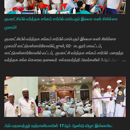
முன்பு 8 ம் வகுப்பு அல்லது 10 ம் வகுப்பிலேயே மாணவியர்களின்
பள்ளிப்படிப்பை நிறுத்தும் நிலையை மாற்றி, பெண் குழந்தைகள் கல்லூரி
வரை படிக்க வேண்டும். அவர்களுக்கு உயர்கல்வி மிக அவசியம் என்பதில்
குமராட்சியில் வர்த்தக சங்கம் சார்பில் மாபெரும் இலவச கண் சிகிச்சை
அதிக முயற்சி எடுத்து வருகிறார்கள். உயர்கல்வி படிக்கின்ற
முகாம்!
மாணவியர்களுக்கு மாதந்தோறும் ரூ.1000 வழங்கும் புதுமைப்பெண்
திட்டத்தை செயல்படுத்தி வருகிறார். எதிர்கால தலைவர்களான மாணவர்க...
குமராட்சியில் வர்த்தக சங்கம் சார்பில் மாபெரும் இலவச கண் சிகிச்சை
முகாம்! காட்டுமன்னார்கோவில், ஜுன், 02- கடலூர் மாவட்டம்,
காட்டுமன்னார்கோவில் வட்டம், குமராட்சி வர்த்தக சங்கம் சார்பில் மறைந்த
வர்த்தக சங்க கௌரவ தலைவர் சக்கரவர்த்தி அவர்களின் 5ஆம் ஆண்டு
நினைவு நாளை முன்னிட்டு இலவச கண் சிகிச்சை முகாம் பாண்டிச்சேரி
அரவிந்த் கண் மருத்துவமனை மருத்துவர்கள் தினேஷ், ராணா, ராகேஷ்
ஒருங்கிணைப்பாளர் திருவேங்கடம் மற்றும் செவிலியர்கள் தலைமையில்
நடைபெற்றது. நிகழ்ச்சியில் கண் மருத்துவர் இளையராஜா சிறப்பு
அழைப்பாளராக கலந்து கொண்டு குத்துவிளக்கு ஏற்றி நிகழ்ச்சினை
துவங்கி வைத்தார். நிகழ்ச்சிக்கு குமராட்சி வர்த்தக சங்கத் தலைவர்
கே.ஆர்.ஜி. தமிழ்வாணன் முன்னிலை வகித்தார். நிகழ்ச்சியில் செயலாளர்
மணிவண்ணன், ஒருங்கிணைப்பாளர் அப்துல்பாசித் மற்றும் சங்க
நிர்வாகிகள் குமரவடிவு, துரைசிங்கம், பிரதீப், அப்துல்ரவுப், பார்த்தசாரதி,
அல் மதரஸத்துர் ரஹ்மானியாவின் 17ஆம் ஆண்டு விழா: இஸ்லாமிய
மணிகண்டன், செந்தில்குமார், முஸ்தபா, பிரத...