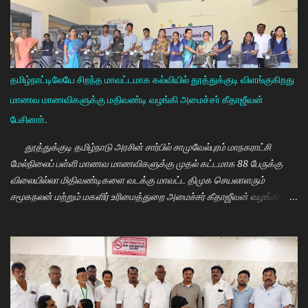
தமிழ்நாட்டிலேயே சிறந்த மாவட்டமாக கல்வியில் தூத்துக்குடி விளங்குகிறது
மாணவ மாணவிகளுக்கு மதிவண்டி வழங்கி அமைச்சா் கீதாஜீவன்
பேசினாா்.
தூத்துக்குடி தமிழ்நாடு அரசின் சார்பில் சாமுவேல்புரம் மாநகராட்சி
மேல்நிலைப் பள்ளி மாணவ மாணவிகளுக்கு முதல் கட்டமாக 88 பேருக்கு
விலையில்லா மிதிவண்டிகளை வடக்கு மாவட்ட திமுக செயலாளரும்
சமூகநலன் மற்றும் மகளிர் உரிமைத்துறை அமைச்சர் கீதாஜீவன் வழங்கி
பேசுகையில் தமிழ்நாடு அரசின் விலையில்லா மிதிவண்டி வழங்கும்
நிகழ்ச்சியில் மாணவர்களாகிய உங்களை சந்திப்பதில் மகிழ்ச்சி. தமிழ்நாடு
கல்வியில் சிறந்து விளங்க வேண்டும் என்பதற்காக முதலமைச்சர்
மு.க.ஸ்டாலின் அதிக முயற்சி எடுத்து கல்வியும். மருத்துவமும் எனது இரு
கண்கள் என முதலமைச்சர் கூறி வருகிறார். எத்தனையோ
மாணவியர்களுக்கு கிடைக்காத வாய்ப்பு உங்களுக்கு கிடைத்திருக்கிறது.