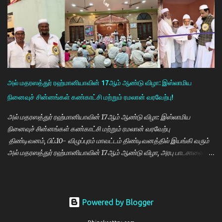
ஒருங்கிணைப்பாளர் திருவேங்கடம் மற்றும் செவிலியர்கள் தலைமையில்
நடைபெற்றது. நிகழ்ச்சியில் கண் மருத்துவர் இளையராஜா சிறப்பு
அழைப்பாளராக கலந்து கொண்டு குத்துவிளக்கு ஏற்றி நிகழ்ச்சினை
துவங்கி வைத்தார். நிகழ்ச்சிக்கு குமராட்சி வர்த்தக சங்கத் தலைவர்
கே.ஆர்.ஜி. தமிழ்வாணன் முன்னிலை வகித்தார். நிகழ்ச்சியில் செயலாளர்
மணிவண்ணன், ஒருங்கிணைப்பாளர் அப்துல்பாசித் மற்றும் சங்க
நிர்வாகிகள் குமரவடிவு, துரைசிங்கம், பிரதீப், அப்துல்ரவுப், பார்த்தசாரதி,
அல் மதரஸத்துர் ரஹ்மானியாவின் 17ஆம் ஆண்டு விழா: இஸ்லாமிய
மணிகண்டன், செந்தில்குமார், முஸ்தபா, பிரத...
நினைவுச் சின்னங்கள் கண்காட்சி மற்றும் ரமலான் வரவேற்பு!
அல் மதரஸத்துர் ரஹ்மானியாவின் 17ஆம் ஆண்டு விழா: இஸ்லாமிய
நினைவுச் சின்னங்கள் கண்காட்சி மற்றும் ரமலான் வரவேற்பு
திண்டிவனம், பிப்.10- விழுப்புரம் மாவட்டம் திண்டிவனத்தில் இயங்கி வரும்
அல் மதரஸத்துர் ரஹ்மானியாவின் 17ஆம் ஆண்டு விழா, அரபு பாடசாலை
(மக்தப்) மற்றும் மாலை தனிப்பயிற்சியகம் சார்பில் இஸ்லாமிய நினைவுச்
சின்னங்களின் கண்காட்சி மற்றும் ரமலான் வரவேற்பு நிகழ்ச்சி 08.02.2026
அன்று ஞாயிற்றுக்கிழமை மாலை 3.30 மணி முதல் இரவு 9.30 மணி வரை
சிறப்பாக நடைபெற்றது. விழாவிற்கு புது பள்ளிவாசல் தலைமை இமாம்
Powered by Blogger
மௌலானா மௌலவி எஸ்.ஏ. ஷேக் தாவூத் தலைமையேற்று நடத்தினார்.