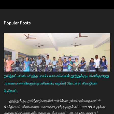
Popular Posts
தமிழ்நாட்டிலேயே சிறந்த மாவட்டமாக கல்வியில் தூத்துக்குடி விளங்குகிறது
மாணவ மாணவிகளுக்கு மதிவண்டி வழங்கி அமைச்சா் கீதாஜீவன்
பேசினாா்.
தூத்துக்குடி தமிழ்நாடு அரசின் சார்பில் சாமுவேல்புரம் மாநகராட்சி
மேல்நிலைப் பள்ளி மாணவ மாணவிகளுக்கு முதல் கட்டமாக 88 பேருக்கு
விலையில்லா மிதிவண்டிகளை வடக்கு மாவட்ட திமுக செயலாளரும்