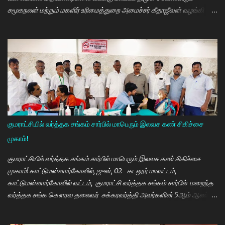
சமூகநலன் மற்றும் மகளிர் உரிமைத்துறை அமைச்சர் கீதாஜீவன் வழங்கி
பேசுகையில் தமிழ்நாடு அரசின் விலையில்லா மிதிவண்டி வழங்கும்
நிகழ்ச்சியில் மாணவர்களாகிய உங்களை சந்திப்பதில் மகிழ்ச்சி. தமிழ்நாடு
கல்வியில் சிறந்து விளங்க வேண்டும் என்பதற்காக முதலமைச்சர்
மு.க.ஸ்டாலின் அதிக முயற்சி எடுத்து கல்வியும். மருத்துவமும் எனது இரு
கண்கள் என முதலமைச்சர் கூறி வருகிறார். எத்தனையோ
மாணவியர்களுக்கு கிடைக்காத வாய்ப்பு உங்களுக்கு கிடைத்திருக்கிறது.
முன்பு 8 ம் வகுப்பு அல்லது 10 ம் வகுப்பிலேயே மாணவியர்களின்
பள்ளிப்படிப்பை நிறுத்தும் நிலையை மாற்றி, பெண் குழந்தைகள் கல்லூரி
வரை படிக்க வேண்டும். அவர்களுக்கு உயர்கல்வி மிக அவசியம் என்பதில்
குமராட்சியில் வர்த்தக சங்கம் சார்பில் மாபெரும் இலவச கண் சிகிச்சை
அதிக முயற்சி எடுத்து வருகிறார்கள். உயர்கல்வி படிக்கின்ற
முகாம்!
மாணவியர்களுக்கு மாதந்தோறும் ரூ.1000 வழங்கும் புதுமைப்பெண்
திட்டத்தை செயல்படுத்தி வருகிறார். எதிர்கால தலைவர்களான மாணவர்க...
குமராட்சியில் வர்த்தக சங்கம் சார்பில் மாபெரும் இலவச கண் சிகிச்சை
முகாம்! காட்டுமன்னார்கோவில், ஜுன், 02- கடலூர் மாவட்டம்,
காட்டுமன்னார்கோவில் வட்டம், குமராட்சி வர்த்தக சங்கம் சார்பில் மறைந்த
வர்த்தக சங்க கௌரவ தலைவர் சக்கரவர்த்தி அவர்களின் 5ஆம் ஆண்டு
நினைவு நாளை முன்னிட்டு இலவச கண் சிகிச்சை முகாம் பாண்டிச்சேரி
அரவிந்த் கண் மருத்துவமனை மருத்துவர்கள் தினேஷ், ராணா, ராகேஷ்