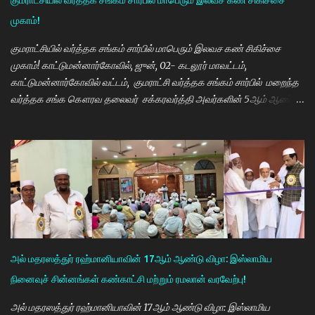
குமராட்சியில் வர்த்தக சங்கம் சார்பில் மாபெரும் இலவச கண் சிகிச்சை
அதிக முயற்சி எடுத்து வருகிறார்கள். உயர்கல்வி படிக்கின்ற
முகாம்!
மாணவியர்களுக்கு மாதந்தோறும் ரூ.1000 வழங்கும் புதுமைப்பெண்
திட்டத்தை செயல்படுத்தி வருகிறார். எதிர்கால தலைவர்களான மாணவர்க...
குமராட்சியில் வர்த்தக சங்கம் சார்பில் மாபெரும் இலவச கண் சிகிச்சை
முகாம்! காட்டுமன்னார்கோவில், ஜுன், 02- கடலூர் மாவட்டம்,
காட்டுமன்னார்கோவில் வட்டம், குமராட்சி வர்த்தக சங்கம் சார்பில் மறைந்த
வர்த்தக சங்க கௌரவ தலைவர் சக்கரவர்த்தி அவர்களின் 5ஆம் ஆண்டு
நினைவு நாளை முன்னிட்டு இலவச கண் சிகிச்சை முகாம் பாண்டிச்சேரி
அரவிந்த் கண் மருத்துவமனை மருத்துவர்கள் தினேஷ், ராணா, ராகேஷ்
ஒருங்கிணைப்பாளர் திருவேங்கடம் மற்றும் செவிலியர்கள் தலைமையில்
நடைபெற்றது. நிகழ்ச்சியில் கண் மருத்துவர் இளையராஜா சிறப்பு
அழைப்பாளராக கலந்து கொண்டு குத்துவிளக்கு ஏற்றி நிகழ்ச்சினை
துவங்கி வைத்தார். நிகழ்ச்சிக்கு குமராட்சி வர்த்தக சங்கத் தலைவர்
கே.ஆர்.ஜி. தமிழ்வாணன் முன்னிலை வகித்தார். நிகழ்ச்சியில் செயலாளர்
மணிவண்ணன், ஒருங்கிணைப்பாளர் அப்துல்பாசித் மற்றும் சங்க
நிர்வாகிகள் குமரவடிவு, துரைசிங்கம், பிரதீப், அப்துல்ரவுப், பார்த்தசாரதி,
அல் மதரஸத்துர் ரஹ்மானியாவின் 17ஆம் ஆண்டு விழா: இஸ்லாமிய
மணிகண்டன், செந்தில்குமார், முஸ்தபா, பிரத...
நினைவுச் சின்னங்கள் கண்காட்சி மற்றும் ரமலான் வரவேற்பு!
அல் மதரஸத்துர் ரஹ்மானியாவின் 17ஆம் ஆண்டு விழா: இஸ்லாமிய