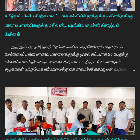
தமிழ்நாட்டிலேயே சிறந்த மாவட்டமாக கல்வியில் தூத்துக்குடி விளங்குகிறது
மாணவ மாணவிகளுக்கு மதிவண்டி வழங்கி அமைச்சா் கீதாஜீவன்
பேசினாா்.
தூத்துக்குடி தமிழ்நாடு அரசின் சார்பில் சாமுவேல்புரம் மாநகராட்சி
மேல்நிலைப் பள்ளி மாணவ மாணவிகளுக்கு முதல் கட்டமாக 88 பேருக்கு
விலையில்லா மிதிவண்டிகளை வடக்கு மாவட்ட திமுக செயலாளரும்
சமூகநலன் மற்றும் மகளிர் உரிமைத்துறை அமைச்சர் கீதாஜீவன் வழங்கி
பேசுகையில் தமிழ்நாடு அரசின் விலையில்லா மிதிவண்டி வழங்கும்
நிகழ்ச்சியில் மாணவர்களாகிய உங்களை சந்திப்பதில் மகிழ்ச்சி. தமிழ்நாடு
கல்வியில் சிறந்து விளங்க வேண்டும் என்பதற்காக முதலமைச்சர்
மு.க.ஸ்டாலின் அதிக முயற்சி எடுத்து கல்வியும். மருத்துவமும் எனது இரு
கண்கள் என முதலமைச்சர் கூறி வருகிறார். எத்தனையோ
மாணவியர்களுக்கு கிடைக்காத வாய்ப்பு உங்களுக்கு கிடைத்திருக்கிறது.
முன்பு 8 ம் வகுப்பு அல்லது 10 ம் வகுப்பிலேயே மாணவியர்களின்
பள்ளிப்படிப்பை நிறுத்தும் நிலையை மாற்றி, பெண் குழந்தைகள் கல்லூரி
வரை படிக்க வேண்டும். அவர்களுக்கு உயர்கல்வி மிக அவசியம் என்பதில்