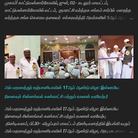
முகாம்! காட்டுமன்னார்கோவில், ஜுன், 02- கடலூர் மாவட்டம்,
காட்டுமன்னார்கோவில் வட்டம், குமராட்சி வர்த்தக சங்கம் சார்பில் மறைந்த
வர்த்தக சங்க கௌரவ தலைவர் சக்கரவர்த்தி அவர்களின் 5ஆம் ஆண்டு
நினைவு நாளை முன்னிட்டு இலவச கண் சிகிச்சை முகாம் பாண்டிச்சேரி
அரவிந்த் கண் மருத்துவமனை மருத்துவர்கள் தினேஷ், ராணா, ராகேஷ்
ஒருங்கிணைப்பாளர் திருவேங்கடம் மற்றும் செவிலியர்கள் தலைமையில்
நடைபெற்றது. நிகழ்ச்சியில் கண் மருத்துவர் இளையராஜா சிறப்பு
அழைப்பாளராக கலந்து கொண்டு குத்துவிளக்கு ஏற்றி நிகழ்ச்சினை
துவங்கி வைத்தார். நிகழ்ச்சிக்கு குமராட்சி வர்த்தக சங்கத் தலைவர்
கே.ஆர்.ஜி. தமிழ்வாணன் முன்னிலை வகித்தார். நிகழ்ச்சியில் செயலாளர்
மணிவண்ணன், ஒருங்கிணைப்பாளர் அப்துல்பாசித் மற்றும் சங்க
நிர்வாகிகள் குமரவடிவு, துரைசிங்கம், பிரதீப், அப்துல்ரவுப், பார்த்தசாரதி,
அல் மதரஸத்துர் ரஹ்மானியாவின் 17ஆம் ஆண்டு விழா: இஸ்லாமிய
மணிகண்டன், செந்தில்குமார், முஸ்தபா, பிரத...
நினைவுச் சின்னங்கள் கண்காட்சி மற்றும் ரமலான் வரவேற்பு!
அல் மதரஸத்துர் ரஹ்மானியாவின் 17ஆம் ஆண்டு விழா: இஸ்லாமிய
நினைவுச் சின்னங்கள் கண்காட்சி மற்றும் ரமலான் வரவேற்பு
திண்டிவனம், பிப்.10- விழுப்புரம் மாவட்டம் திண்டிவனத்தில் இயங்கி வரும்
அல் மதரஸத்துர் ரஹ்மானியாவின் 17ஆம் ஆண்டு விழா, அரபு பாடசாலை