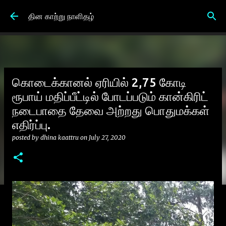
Skip to main content
தின காற்று நாளிதழ்
கொடைக்கானல் ஏரியில் 2,75 கோடி
ரூபாய் மதிப்பீட்டில் போடப்படும் கான்கிரிட்
நடைபாதை தேவை அற்றது பொதுமக்கள்
எதிர்ப்பு.
posted by
dhina kaattru
on
July 27, 2020