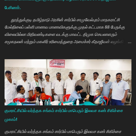
பேசினாா்.
தூத்துக்குடி தமிழ்நாடு அரசின் சார்பில் சாமுவேல்புரம் மாநகராட்சி
மேல்நிலைப் பள்ளி மாணவ மாணவிகளுக்கு முதல் கட்டமாக 88 பேருக்கு
விலையில்லா மிதிவண்டிகளை வடக்கு மாவட்ட திமுக செயலாளரும்
சமூகநலன் மற்றும் மகளிர் உரிமைத்துறை அமைச்சர் கீதாஜீவன் வழங்கி
பேசுகையில் தமிழ்நாடு அரசின் விலையில்லா மிதிவண்டி வழங்கும்
நிகழ்ச்சியில் மாணவர்களாகிய உங்களை சந்திப்பதில் மகிழ்ச்சி. தமிழ்நாடு
கல்வியில் சிறந்து விளங்க வேண்டும் என்பதற்காக முதலமைச்சர்
மு.க.ஸ்டாலின் அதிக முயற்சி எடுத்து கல்வியும். மருத்துவமும் எனது இரு
கண்கள் என முதலமைச்சர் கூறி வருகிறார். எத்தனையோ
மாணவியர்களுக்கு கிடைக்காத வாய்ப்பு உங்களுக்கு கிடைத்திருக்கிறது.
முன்பு 8 ம் வகுப்பு அல்லது 10 ம் வகுப்பிலேயே மாணவியர்களின்
பள்ளிப்படிப்பை நிறுத்தும் நிலையை மாற்றி, பெண் குழந்தைகள் கல்லூரி
வரை படிக்க வேண்டும். அவர்களுக்கு உயர்கல்வி மிக அவசியம் என்பதில்
குமராட்சியில் வர்த்தக சங்கம் சார்பில் மாபெரும் இலவச கண் சிகிச்சை
அதிக முயற்சி எடுத்து வருகிறார்கள். உயர்கல்வி படிக்கின்ற
முகாம்!
மாணவியர்களுக்கு மாதந்தோறும் ரூ.1000 வழங்கும் புதுமைப்பெண்
திட்டத்தை செயல்படுத்தி வருகிறார். எதிர்கால தலைவர்களான மாணவர்க...
குமராட்சியில் வர்த்தக சங்கம் சார்பில் மாபெரும் இலவச கண் சிகிச்சை