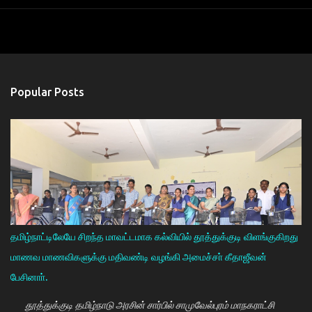
Popular Posts
தமிழ்நாட்டிலேயே சிறந்த மாவட்டமாக கல்வியில் தூத்துக்குடி விளங்குகிறது
மாணவ மாணவிகளுக்கு மதிவண்டி வழங்கி அமைச்சா் கீதாஜீவன்
பேசினாா்.
தூத்துக்குடி தமிழ்நாடு அரசின் சார்பில் சாமுவேல்புரம் மாநகராட்சி