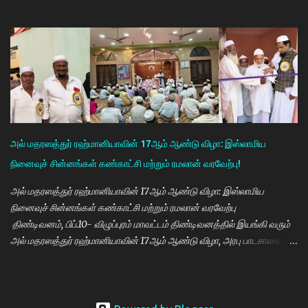
நினைவு நாளை முன்னிட்டு இலவச கண் சிகிச்சை முகாம் பாண்டிச்சேரி
அரவிந்த் கண் மருத்துவமனை மருத்துவர்கள் தினேஷ், ராணா, ராகேஷ்
ஒருங்கிணைப்பாளர் திருவேங்கடம் மற்றும் செவிலியர்கள் தலைமையில்
நடைபெற்றது. நிகழ்ச்சியில் கண் மருத்துவர் இளையராஜா சிறப்பு
அழைப்பாளராக கலந்து கொண்டு குத்துவிளக்கு ஏற்றி நிகழ்ச்சினை
துவங்கி வைத்தார். நிகழ்ச்சிக்கு குமராட்சி வர்த்தக சங்கத் தலைவர்
கே.ஆர்.ஜி. தமிழ்வாணன் முன்னிலை வகித்தார். நிகழ்ச்சியில் செயலாளர்
மணிவண்ணன், ஒருங்கிணைப்பாளர் அப்துல்பாசித் மற்றும் சங்க
நிர்வாகிகள் குமரவடிவு, துரைசிங்கம், பிரதீப், அப்துல்ரவுப், பார்த்தசாரதி,
அல் மதரஸத்துர் ரஹ்மானியாவின் 17ஆம் ஆண்டு விழா: இஸ்லாமிய
மணிகண்டன், செந்தில்குமார், முஸ்தபா, பிரத...
நினைவுச் சின்னங்கள் கண்காட்சி மற்றும் ரமலான் வரவேற்பு!
அல் மதரஸத்துர் ரஹ்மானியாவின் 17ஆம் ஆண்டு விழா: இஸ்லாமிய
நினைவுச் சின்னங்கள் கண்காட்சி மற்றும் ரமலான் வரவேற்பு
திண்டிவனம், பிப்.10- விழுப்புரம் மாவட்டம் திண்டிவனத்தில் இயங்கி வரும்
அல் மதரஸத்துர் ரஹ்மானியாவின் 17ஆம் ஆண்டு விழா, அரபு பாடசாலை
(மக்தப்) மற்றும் மாலை தனிப்பயிற்சியகம் சார்பில் இஸ்லாமிய நினைவுச்
சின்னங்களின் கண்காட்சி மற்றும் ரமலான் வரவேற்பு நிகழ்ச்சி 08.02.2026
அன்று ஞாயிற்றுக்கிழமை மாலை 3.30 மணி முதல் இரவு 9.30 மணி வரை
சிறப்பாக நடைபெற்றது. விழாவிற்கு புது பள்ளிவாசல் தலைமை இமாம்