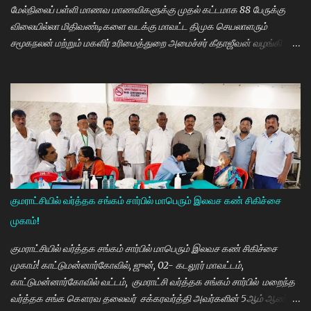
மேல்நிலைப் பள்ளி மாணவ மாணவிகளுக்கு முதல் கட்டமாக 88 பேருக்கு
விலையில்லா மிதிவண்டிகளை வடக்கு மாவட்ட திமுக செயலாளரும்
சமூகநலன் மற்றும் மகளிர் உரிமைத்துறை அமைச்சர் கீதாஜீவன் வழங்கி
பேசுகையில் தமிழ்நாடு அரசின் விலையில்லா மிதிவண்டி வழங்கும்
நிகழ்ச்சியில் மாணவர்களாகிய உங்களை சந்திப்பதில் மகிழ்ச்சி. தமிழ்நாடு
கல்வியில் சிறந்து விளங்க வேண்டும் என்பதற்காக முதலமைச்சர்
மு.க.ஸ்டாலின் அதிக முயற்சி எடுத்து கல்வியும். மருத்துவமும் எனது இரு
கண்கள் என முதலமைச்சர் கூறி வருகிறார். எத்தனையோ
மாணவியர்களுக்கு கிடைக்காத வாய்ப்பு உங்களுக்கு கிடைத்திருக்கிறது.
முன்பு 8 ம் வகுப்பு அல்லது 10 ம் வகுப்பிலேயே மாணவியர்களின்
பள்ளிப்படிப்பை நிறுத்தும் நிலையை மாற்றி, பெண் குழந்தைகள் கல்லூரி
வரை படிக்க வேண்டும். அவர்களுக்கு உயர்கல்வி மிக அவசியம் என்பதில்
குமராட்சியில் வர்த்தக சங்கம் சார்பில் மாபெரும் இலவச கண் சிகிச்சை
அதிக முயற்சி எடுத்து வருகிறார்கள். உயர்கல்வி படிக்கின்ற
முகாம்!
மாணவியர்களுக்கு மாதந்தோறும் ரூ.1000 வழங்கும் புதுமைப்பெண்
திட்டத்தை செயல்படுத்தி வருகிறார். எதிர்கால தலைவர்களான மாணவர்க...
குமராட்சியில் வர்த்தக சங்கம் சார்பில் மாபெரும் இலவச கண் சிகிச்சை
முகாம்! காட்டுமன்னார்கோவில், ஜுன், 02- கடலூர் மாவட்டம்,
காட்டுமன்னார்கோவில் வட்டம், குமராட்சி வர்த்தக சங்கம் சார்பில் மறைந்த
வர்த்தக சங்க கௌரவ தலைவர் சக்கரவர்த்தி அவர்களின் 5ஆம் ஆண்டு