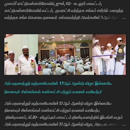
முகாம்! காட்டுமன்னார்கோவில், ஜுன், 02- கடலூர் மாவட்டம்,
காட்டுமன்னார்கோவில் வட்டம், குமராட்சி வர்த்தக சங்கம் சார்பில் மறைந்த
வர்த்தக சங்க கௌரவ தலைவர் சக்கரவர்த்தி அவர்களின் 5ஆம் ஆண்டு
நினைவு நாளை முன்னிட்டு இலவச கண் சிகிச்சை முகாம் பாண்டிச்சேரி
அரவிந்த் கண் மருத்துவமனை மருத்துவர்கள் தினேஷ், ராணா, ராகேஷ்
ஒருங்கிணைப்பாளர் திருவேங்கடம் மற்றும் செவிலியர்கள் தலைமையில்
நடைபெற்றது. நிகழ்ச்சியில் கண் மருத்துவர் இளையராஜா சிறப்பு
அழைப்பாளராக கலந்து கொண்டு குத்துவிளக்கு ஏற்றி நிகழ்ச்சினை
துவங்கி வைத்தார். நிகழ்ச்சிக்கு குமராட்சி வர்த்தக சங்கத் தலைவர்
கே.ஆர்.ஜி. தமிழ்வாணன் முன்னிலை வகித்தார். நிகழ்ச்சியில் செயலாளர்
மணிவண்ணன், ஒருங்கிணைப்பாளர் அப்துல்பாசித் மற்றும் சங்க
நிர்வாகிகள் குமரவடிவு, துரைசிங்கம், பிரதீப், அப்துல்ரவுப், பார்த்தசாரதி,
அல் மதரஸத்துர் ரஹ்மானியாவின் 17ஆம் ஆண்டு விழா: இஸ்லாமிய
மணிகண்டன், செந்தில்குமார், முஸ்தபா, பிரத...
நினைவுச் சின்னங்கள் கண்காட்சி மற்றும் ரமலான் வரவேற்பு!
அல் மதரஸத்துர் ரஹ்மானியாவின் 17ஆம் ஆண்டு விழா: இஸ்லாமிய
நினைவுச் சின்னங்கள் கண்காட்சி மற்றும் ரமலான் வரவேற்பு
திண்டிவனம், பிப்.10- விழுப்புரம் மாவட்டம் திண்டிவனத்தில் இயங்கி வரும்
அல் மதரஸத்துர் ரஹ்மானியாவின் 17ஆம் ஆண்டு விழா, அரபு பாடசாலை