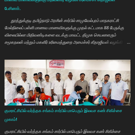
பேசினாா்.
தூத்துக்குடி தமிழ்நாடு அரசின் சார்பில் சாமுவேல்புரம் மாநகராட்சி
மேல்நிலைப் பள்ளி மாணவ மாணவிகளுக்கு முதல் கட்டமாக 88 பேருக்கு
விலையில்லா மிதிவண்டிகளை வடக்கு மாவட்ட திமுக செயலாளரும்
சமூகநலன் மற்றும் மகளிர் உரிமைத்துறை அமைச்சர் கீதாஜீவன் வழங்கி
பேசுகையில் தமிழ்நாடு அரசின் விலையில்லா மிதிவண்டி வழங்கும்
நிகழ்ச்சியில் மாணவர்களாகிய உங்களை சந்திப்பதில் மகிழ்ச்சி. தமிழ்நாடு
கல்வியில் சிறந்து விளங்க வேண்டும் என்பதற்காக முதலமைச்சர்
மு.க.ஸ்டாலின் அதிக முயற்சி எடுத்து கல்வியும். மருத்துவமும் எனது இரு
கண்கள் என முதலமைச்சர் கூறி வருகிறார். எத்தனையோ
மாணவியர்களுக்கு கிடைக்காத வாய்ப்பு உங்களுக்கு கிடைத்திருக்கிறது.
முன்பு 8 ம் வகுப்பு அல்லது 10 ம் வகுப்பிலேயே மாணவியர்களின்
பள்ளிப்படிப்பை நிறுத்தும் நிலையை மாற்றி, பெண் குழந்தைகள் கல்லூரி
வரை படிக்க வேண்டும். அவர்களுக்கு உயர்கல்வி மிக அவசியம் என்பதில்
குமராட்சியில் வர்த்தக சங்கம் சார்பில் மாபெரும் இலவச கண் சிகிச்சை
அதிக முயற்சி எடுத்து வருகிறார்கள். உயர்கல்வி படிக்கின்ற
முகாம்!
மாணவியர்களுக்கு மாதந்தோறும் ரூ.1000 வழங்கும் புதுமைப்பெண்
திட்டத்தை செயல்படுத்தி வருகிறார். எதிர்கால தலைவர்களான மாணவர்க...
குமராட்சியில் வர்த்தக சங்கம் சார்பில் மாபெரும் இலவச கண் சிகிச்சை