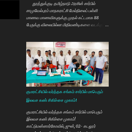
தூத்துக்குடி தமிழ்நாடு அரசின் சார்பில்
சாமுவேல்புரம் மாநகராட்சி மேல்நிலைப் பள்ளி
மாணவ மாணவிகளுக்கு முதல் கட்டமாக 88
பேருக்கு விலையில்லா மிதிவண்டிகளை வடக்கு
மாவட்ட திமுக செயலாளரும் சமூகநலன் மற்றும்
மகளிர் உரிமைத்துறை அமைச்சர் கீதாஜீவன்
வழங்கி பேசுகையில் தமிழ்நாடு அரசின்
விலையில்லா மிதிவண்டி வழங்கும் நிகழ்ச்சியில்
மாணவர்களாகிய உங்களை சந்திப்பதில் மகிழ்ச்சி.
தமிழ்நாடு கல்வியில் சிறந்து விளங்க வேண்டும்
என்பதற்காக முதலமைச்சர் மு.க.ஸ்டாலின் அதிக
முயற்சி எடுத்து கல்வியும். மருத்துவமும் எனது
இரு கண்கள் என முதலமைச்சர் கூறி வருகிறார்.
குமராட்சியில் வர்த்தக சங்கம் சார்பில் மாபெரும்
எத்தனையோ மாணவியர்களுக்கு கிடைக்காத
இலவச கண் சிகிச்சை முகாம்!
வாய்ப்பு உங்களுக்கு கிடைத்திருக்கிறது. முன்பு 8 ம்
வகுப்பு அல்லது 10 ம் வகுப்பிலேயே
குமராட்சியில் வர்த்தக சங்கம் சார்பில் மாபெரும்
மாணவியர்களின் பள்ளிப்படிப்பை நிறுத்தும்
இலவச கண் சிகிச்சை முகாம்!
நிலையை மாற்றி, பெண் குழந்தைகள் கல்லூரி
காட்டுமன்னார்கோவில், ஜுன், 02- கடலூர்
வரை படிக்க வேண்டும். அவர்களுக்கு உயர்கல்வி