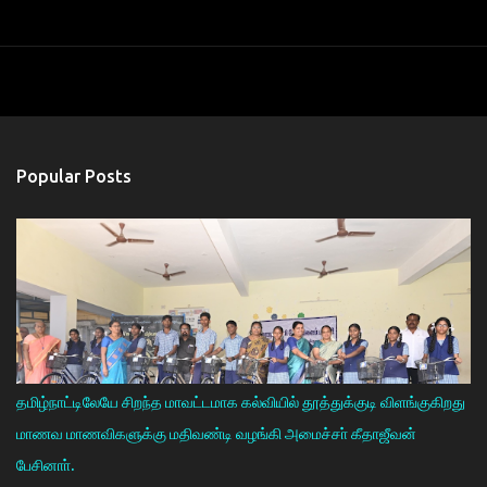
Popular Posts
தமிழ்நாட்டிலேயே சிறந்த மாவட்டமாக கல்வியில் தூத்துக்குடி விளங்குகிறது
மாணவ மாணவிகளுக்கு மதிவண்டி வழங்கி அமைச்சா் கீதாஜீவன்
பேசினாா்.