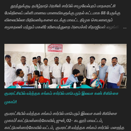
தூத்துக்குடி தமிழ்நாடு அரசின் சார்பில் சாமுவேல்புரம் மாநகராட்சி
மேல்நிலைப் பள்ளி மாணவ மாணவிகளுக்கு முதல் கட்டமாக 88 பேருக்கு
விலையில்லா மிதிவண்டிகளை வடக்கு மாவட்ட திமுக செயலாளரும்
சமூகநலன் மற்றும் மகளிர் உரிமைத்துறை அமைச்சர் கீதாஜீவன் வழங்கி
பேசுகையில் தமிழ்நாடு அரசின் விலையில்லா மிதிவண்டி வழங்கும்
நிகழ்ச்சியில் மாணவர்களாகிய உங்களை சந்திப்பதில் மகிழ்ச்சி. தமிழ்நாடு
கல்வியில் சிறந்து விளங்க வேண்டும் என்பதற்காக முதலமைச்சர்
மு.க.ஸ்டாலின் அதிக முயற்சி எடுத்து கல்வியும். மருத்துவமும் எனது இரு
கண்கள் என முதலமைச்சர் கூறி வருகிறார். எத்தனையோ
மாணவியர்களுக்கு கிடைக்காத வாய்ப்பு உங்களுக்கு கிடைத்திருக்கிறது.
முன்பு 8 ம் வகுப்பு அல்லது 10 ம் வகுப்பிலேயே மாணவியர்களின்
பள்ளிப்படிப்பை நிறுத்தும் நிலையை மாற்றி, பெண் குழந்தைகள் கல்லூரி
வரை படிக்க வேண்டும். அவர்களுக்கு உயர்கல்வி மிக அவசியம் என்பதில்
குமராட்சியில் வர்த்தக சங்கம் சார்பில் மாபெரும் இலவச கண் சிகிச்சை
அதிக முயற்சி எடுத்து வருகிறார்கள். உயர்கல்வி படிக்கின்ற
முகாம்!
மாணவியர்களுக்கு மாதந்தோறும் ரூ.1000 வழங்கும் புதுமைப்பெண்
திட்டத்தை செயல்படுத்தி வருகிறார். எதிர்கால தலைவர்களான மாணவர்க...
குமராட்சியில் வர்த்தக சங்கம் சார்பில் மாபெரும் இலவச கண் சிகிச்சை
முகாம்! காட்டுமன்னார்கோவில், ஜுன், 02- கடலூர் மாவட்டம்,
காட்டுமன்னார்கோவில் வட்டம், குமராட்சி வர்த்தக சங்கம் சார்பில் மறைந்த