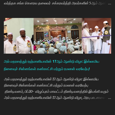
வர்த்தக சங்க கௌரவ தலைவர் சக்கரவர்த்தி அவர்களின் 5ஆம் ஆண்டு
நினைவு நாளை முன்னிட்டு இலவச கண் சிகிச்சை முகாம் பாண்டிச்சேரி
அரவிந்த் கண் மருத்துவமனை மருத்துவர்கள் தினேஷ், ராணா, ராகேஷ்
ஒருங்கிணைப்பாளர் திருவேங்கடம் மற்றும் செவிலியர்கள் தலைமையில்
நடைபெற்றது. நிகழ்ச்சியில் கண் மருத்துவர் இளையராஜா சிறப்பு
அழைப்பாளராக கலந்து கொண்டு குத்துவிளக்கு ஏற்றி நிகழ்ச்சினை
துவங்கி வைத்தார். நிகழ்ச்சிக்கு குமராட்சி வர்த்தக சங்கத் தலைவர்
கே.ஆர்.ஜி. தமிழ்வாணன் முன்னிலை வகித்தார். நிகழ்ச்சியில் செயலாளர்
மணிவண்ணன், ஒருங்கிணைப்பாளர் அப்துல்பாசித் மற்றும் சங்க
நிர்வாகிகள் குமரவடிவு, துரைசிங்கம், பிரதீப், அப்துல்ரவுப், பார்த்தசாரதி,
அல் மதரஸத்துர் ரஹ்மானியாவின் 17ஆம் ஆண்டு விழா: இஸ்லாமிய
மணிகண்டன், செந்தில்குமார், முஸ்தபா, பிரத...
நினைவுச் சின்னங்கள் கண்காட்சி மற்றும் ரமலான் வரவேற்பு!
அல் மதரஸத்துர் ரஹ்மானியாவின் 17ஆம் ஆண்டு விழா: இஸ்லாமிய
நினைவுச் சின்னங்கள் கண்காட்சி மற்றும் ரமலான் வரவேற்பு
திண்டிவனம், பிப்.10- விழுப்புரம் மாவட்டம் திண்டிவனத்தில் இயங்கி வரும்
அல் மதரஸத்துர் ரஹ்மானியாவின் 17ஆம் ஆண்டு விழா, அரபு பாடசாலை
(மக்தப்) மற்றும் மாலை தனிப்பயிற்சியகம் சார்பில் இஸ்லாமிய நினைவுச்
சின்னங்களின் கண்காட்சி மற்றும் ரமலான் வரவேற்பு நிகழ்ச்சி 08.02.2026