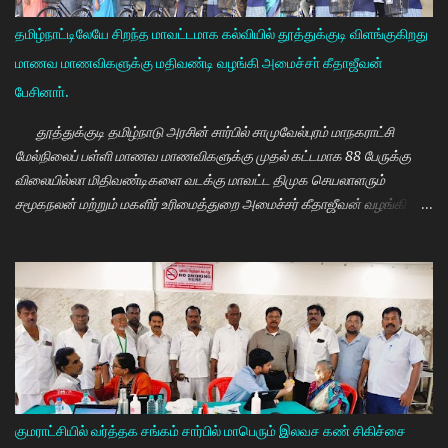
தமிழ்நாட்டிலேயே சிறந்த மாவட்டமாக கல்வியில் தூத்துக்குடி விளங்குகிறது
மாணவ மாணவிகளுக்கு மதிவண்டி வழங்கி அமைச்சா் கீதாஜீவன்
பேசினாா்.
தூத்துக்குடி தமிழ்நாடு அரசின் சார்பில் சாமுவேல்புரம் மாநகராட்சி
மேல்நிலைப் பள்ளி மாணவ மாணவிகளுக்கு முதல் கட்டமாக 88 பேருக்கு
விலையில்லா மிதிவண்டிகளை வடக்கு மாவட்ட திமுக செயலாளரும்
சமூகநலன் மற்றும் மகளிர் உரிமைத்துறை அமைச்சர் கீதாஜீவன் வழங்கி
பேசுகையில் தமிழ்நாடு அரசின் விலையில்லா மிதிவண்டி வழங்கும்
நிகழ்ச்சியில் மாணவர்களாகிய உங்களை சந்திப்பதில் மகிழ்ச்சி. தமிழ்நாடு
கல்வியில் சிறந்து விளங்க வேண்டும் என்பதற்காக முதலமைச்சர்
மு.க.ஸ்டாலின் அதிக முயற்சி எடுத்து கல்வியும். மருத்துவமும் எனது இரு
கண்கள் என முதலமைச்சர் கூறி வருகிறார். எத்தனையோ
மாணவியர்களுக்கு கிடைக்காத வாய்ப்பு உங்களுக்கு கிடைத்திருக்கிறது.
முன்பு 8 ம் வகுப்பு அல்லது 10 ம் வகுப்பிலேயே மாணவியர்களின்
பள்ளிப்படிப்பை நிறுத்தும் நிலையை மாற்றி, பெண் குழந்தைகள் கல்லூரி
வரை படிக்க வேண்டும். அவர்களுக்கு உயர்கல்வி மிக அவசியம் என்பதில்
குமராட்சியில் வர்த்தக சங்கம் சார்பில் மாபெரும் இலவச கண் சிகிச்சை
அதிக முயற்சி எடுத்து வருகிறார்கள். உயர்கல்வி படிக்கின்ற