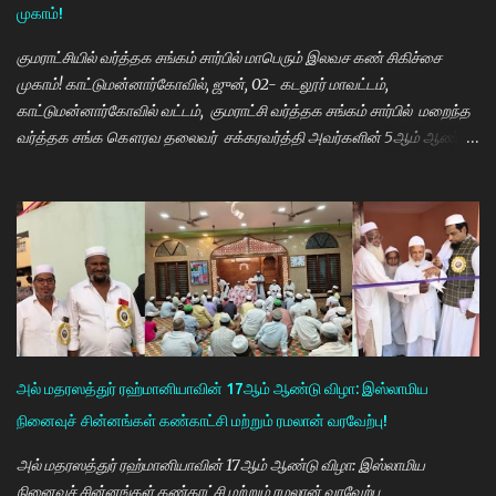
முகாம்!
மாணவியர்களுக்கு மாதந்தோறும் ரூ.1000 வழங்கும் புதுமைப்பெண்
திட்டத்தை செயல்படுத்தி வருகிறார். எதிர்கால தலைவர்களான மாணவர்க...
குமராட்சியில் வர்த்தக சங்கம் சார்பில் மாபெரும் இலவச கண் சிகிச்சை
முகாம்! காட்டுமன்னார்கோவில், ஜுன், 02- கடலூர் மாவட்டம்,
காட்டுமன்னார்கோவில் வட்டம், குமராட்சி வர்த்தக சங்கம் சார்பில் மறைந்த
வர்த்தக சங்க கௌரவ தலைவர் சக்கரவர்த்தி அவர்களின் 5ஆம் ஆண்டு
நினைவு நாளை முன்னிட்டு இலவச கண் சிகிச்சை முகாம் பாண்டிச்சேரி
அரவிந்த் கண் மருத்துவமனை மருத்துவர்கள் தினேஷ், ராணா, ராகேஷ்
ஒருங்கிணைப்பாளர் திருவேங்கடம் மற்றும் செவிலியர்கள் தலைமையில்
நடைபெற்றது. நிகழ்ச்சியில் கண் மருத்துவர் இளையராஜா சிறப்பு
அழைப்பாளராக கலந்து கொண்டு குத்துவிளக்கு ஏற்றி நிகழ்ச்சினை
துவங்கி வைத்தார். நிகழ்ச்சிக்கு குமராட்சி வர்த்தக சங்கத் தலைவர்
கே.ஆர்.ஜி. தமிழ்வாணன் முன்னிலை வகித்தார். நிகழ்ச்சியில் செயலாளர்
மணிவண்ணன், ஒருங்கிணைப்பாளர் அப்துல்பாசித் மற்றும் சங்க
நிர்வாகிகள் குமரவடிவு, துரைசிங்கம், பிரதீப், அப்துல்ரவுப், பார்த்தசாரதி,
அல் மதரஸத்துர் ரஹ்மானியாவின் 17ஆம் ஆண்டு விழா: இஸ்லாமிய
மணிகண்டன், செந்தில்குமார், முஸ்தபா, பிரத...
நினைவுச் சின்னங்கள் கண்காட்சி மற்றும் ரமலான் வரவேற்பு!
அல் மதரஸத்துர் ரஹ்மானியாவின் 17ஆம் ஆண்டு விழா: இஸ்லாமிய
நினைவுச் சின்னங்கள் கண்காட்சி மற்றும் ரமலான் வரவேற்பு