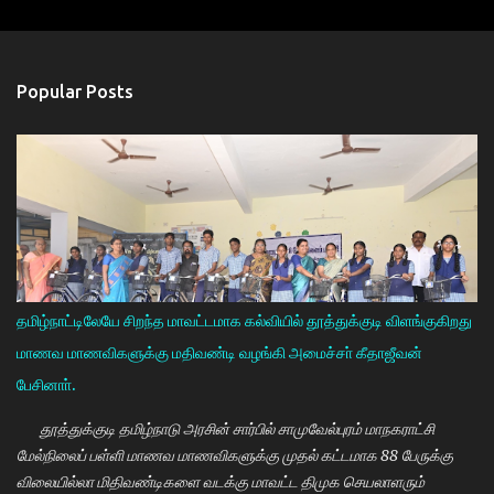
Popular Posts
தமிழ்நாட்டிலேயே சிறந்த மாவட்டமாக கல்வியில் தூத்துக்குடி விளங்குகிறது
மாணவ மாணவிகளுக்கு மதிவண்டி வழங்கி அமைச்சா் கீதாஜீவன்
பேசினாா்.
தூத்துக்குடி தமிழ்நாடு அரசின் சார்பில் சாமுவேல்புரம் மாநகராட்சி
மேல்நிலைப் பள்ளி மாணவ மாணவிகளுக்கு முதல் கட்டமாக 88 பேருக்கு
விலையில்லா மிதிவண்டிகளை வடக்கு மாவட்ட திமுக செயலாளரும்