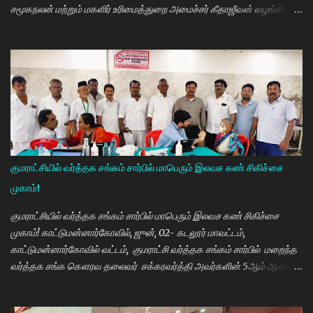
சமூகநலன் மற்றும் மகளிர் உரிமைத்துறை அமைச்சர் கீதாஜீவன் வழங்கி
பேசுகையில் தமிழ்நாடு அரசின் விலையில்லா மிதிவண்டி வழங்கும்
நிகழ்ச்சியில் மாணவர்களாகிய உங்களை சந்திப்பதில் மகிழ்ச்சி. தமிழ்நாடு
கல்வியில் சிறந்து விளங்க வேண்டும் என்பதற்காக முதலமைச்சர்
மு.க.ஸ்டாலின் அதிக முயற்சி எடுத்து கல்வியும். மருத்துவமும் எனது இரு
கண்கள் என முதலமைச்சர் கூறி வருகிறார். எத்தனையோ
மாணவியர்களுக்கு கிடைக்காத வாய்ப்பு உங்களுக்கு கிடைத்திருக்கிறது.
முன்பு 8 ம் வகுப்பு அல்லது 10 ம் வகுப்பிலேயே மாணவியர்களின்
பள்ளிப்படிப்பை நிறுத்தும் நிலையை மாற்றி, பெண் குழந்தைகள் கல்லூரி
வரை படிக்க வேண்டும். அவர்களுக்கு உயர்கல்வி மிக அவசியம் என்பதில்
குமராட்சியில் வர்த்தக சங்கம் சார்பில் மாபெரும் இலவச கண் சிகிச்சை
அதிக முயற்சி எடுத்து வருகிறார்கள். உயர்கல்வி படிக்கின்ற
முகாம்!
மாணவியர்களுக்கு மாதந்தோறும் ரூ.1000 வழங்கும் புதுமைப்பெண்
திட்டத்தை செயல்படுத்தி வருகிறார். எதிர்கால தலைவர்களான மாணவர்க...
குமராட்சியில் வர்த்தக சங்கம் சார்பில் மாபெரும் இலவச கண் சிகிச்சை
முகாம்! காட்டுமன்னார்கோவில், ஜுன், 02- கடலூர் மாவட்டம்,
காட்டுமன்னார்கோவில் வட்டம், குமராட்சி வர்த்தக சங்கம் சார்பில் மறைந்த
வர்த்தக சங்க கௌரவ தலைவர் சக்கரவர்த்தி அவர்களின் 5ஆம் ஆண்டு
நினைவு நாளை முன்னிட்டு இலவச கண் சிகிச்சை முகாம் பாண்டிச்சேரி
அரவிந்த் கண் மருத்துவமனை மருத்துவர்கள் தினேஷ், ராணா, ராகேஷ்