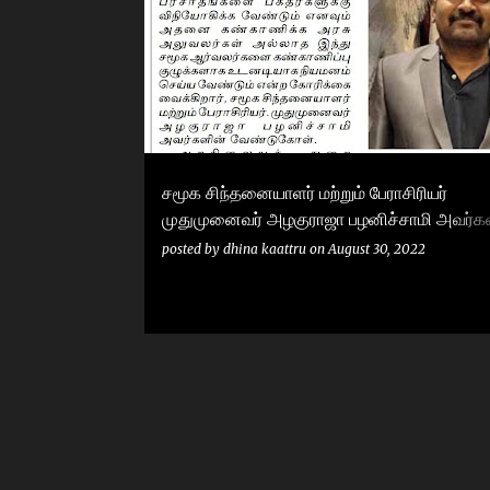
o
s
t
s
சமூக சிந்தனையாளர் மற்றும் பேராசிரியர்
முதுமுனைவர் அழகுராஜா பழனிச்சாமி அவர்கள
விடுத்துள்ள அறிக்கை
posted by
dhina kaattru
on
August 30, 2022