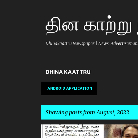
தின காற்று
Dhinakaattru Newspaper | News, Advertisements
DHINA KAATTRU
ANDROID APPLICATION
Showing posts from August, 2022
P