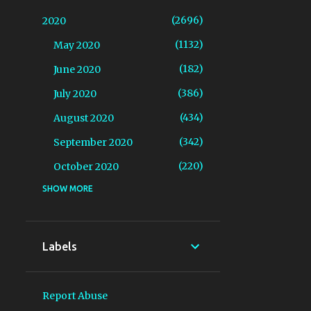
2696
2020
1132
May 2020
182
June 2020
386
July 2020
434
August 2020
342
September 2020
220
October 2020
SHOW MORE
122
2021
30
May 2021
20
June 2021
Labels
17
July 2021
19
August 2021
Report Abuse