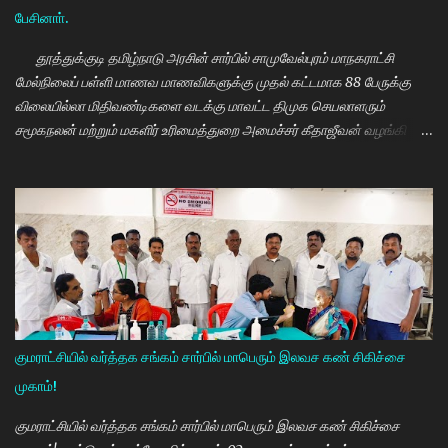
பேசினாா்.
தூத்துக்குடி தமிழ்நாடு அரசின் சார்பில் சாமுவேல்புரம் மாநகராட்சி
மேல்நிலைப் பள்ளி மாணவ மாணவிகளுக்கு முதல் கட்டமாக 88 பேருக்கு
விலையில்லா மிதிவண்டிகளை வடக்கு மாவட்ட திமுக செயலாளரும்
சமூகநலன் மற்றும் மகளிர் உரிமைத்துறை அமைச்சர் கீதாஜீவன் வழங்கி
பேசுகையில் தமிழ்நாடு அரசின் விலையில்லா மிதிவண்டி வழங்கும்
நிகழ்ச்சியில் மாணவர்களாகிய உங்களை சந்திப்பதில் மகிழ்ச்சி. தமிழ்நாடு
கல்வியில் சிறந்து விளங்க வேண்டும் என்பதற்காக முதலமைச்சர்
மு.க.ஸ்டாலின் அதிக முயற்சி எடுத்து கல்வியும். மருத்துவமும் எனது இரு
கண்கள் என முதலமைச்சர் கூறி வருகிறார். எத்தனையோ
மாணவியர்களுக்கு கிடைக்காத வாய்ப்பு உங்களுக்கு கிடைத்திருக்கிறது.
முன்பு 8 ம் வகுப்பு அல்லது 10 ம் வகுப்பிலேயே மாணவியர்களின்
பள்ளிப்படிப்பை நிறுத்தும் நிலையை மாற்றி, பெண் குழந்தைகள் கல்லூரி
வரை படிக்க வேண்டும். அவர்களுக்கு உயர்கல்வி மிக அவசியம் என்பதில்
குமராட்சியில் வர்த்தக சங்கம் சார்பில் மாபெரும் இலவச கண் சிகிச்சை
அதிக முயற்சி எடுத்து வருகிறார்கள். உயர்கல்வி படிக்கின்ற
முகாம்!
மாணவியர்களுக்கு மாதந்தோறும் ரூ.1000 வழங்கும் புதுமைப்பெண்
திட்டத்தை செயல்படுத்தி வருகிறார். எதிர்கால தலைவர்களான மாணவர்க...
குமராட்சியில் வர்த்தக சங்கம் சார்பில் மாபெரும் இலவச கண் சிகிச்சை