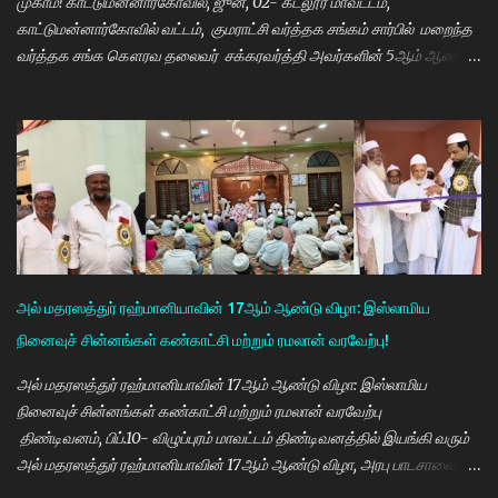
முகாம்! காட்டுமன்னார்கோவில், ஜுன், 02- கடலூர் மாவட்டம்,
காட்டுமன்னார்கோவில் வட்டம், குமராட்சி வர்த்தக சங்கம் சார்பில் மறைந்த
வர்த்தக சங்க கௌரவ தலைவர் சக்கரவர்த்தி அவர்களின் 5ஆம் ஆண்டு
நினைவு நாளை முன்னிட்டு இலவச கண் சிகிச்சை முகாம் பாண்டிச்சேரி
அரவிந்த் கண் மருத்துவமனை மருத்துவர்கள் தினேஷ், ராணா, ராகேஷ்
ஒருங்கிணைப்பாளர் திருவேங்கடம் மற்றும் செவிலியர்கள் தலைமையில்
நடைபெற்றது. நிகழ்ச்சியில் கண் மருத்துவர் இளையராஜா சிறப்பு
அழைப்பாளராக கலந்து கொண்டு குத்துவிளக்கு ஏற்றி நிகழ்ச்சினை
துவங்கி வைத்தார். நிகழ்ச்சிக்கு குமராட்சி வர்த்தக சங்கத் தலைவர்
கே.ஆர்.ஜி. தமிழ்வாணன் முன்னிலை வகித்தார். நிகழ்ச்சியில் செயலாளர்
மணிவண்ணன், ஒருங்கிணைப்பாளர் அப்துல்பாசித் மற்றும் சங்க
நிர்வாகிகள் குமரவடிவு, துரைசிங்கம், பிரதீப், அப்துல்ரவுப், பார்த்தசாரதி,
அல் மதரஸத்துர் ரஹ்மானியாவின் 17ஆம் ஆண்டு விழா: இஸ்லாமிய
மணிகண்டன், செந்தில்குமார், முஸ்தபா, பிரத...
நினைவுச் சின்னங்கள் கண்காட்சி மற்றும் ரமலான் வரவேற்பு!
அல் மதரஸத்துர் ரஹ்மானியாவின் 17ஆம் ஆண்டு விழா: இஸ்லாமிய
நினைவுச் சின்னங்கள் கண்காட்சி மற்றும் ரமலான் வரவேற்பு
திண்டிவனம், பிப்.10- விழுப்புரம் மாவட்டம் திண்டிவனத்தில் இயங்கி வரும்
அல் மதரஸத்துர் ரஹ்மானியாவின் 17ஆம் ஆண்டு விழா, அரபு பாடசாலை
(மக்தப்) மற்றும் மாலை தனிப்பயிற்சியகம் சார்பில் இஸ்லாமிய நினைவுச்